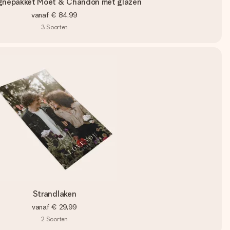
nepakket Moët & Chandon met glazen
vanaf
€ 84,99
3
Soorten
Strandlaken
vanaf
€ 29,99
2
Soorten