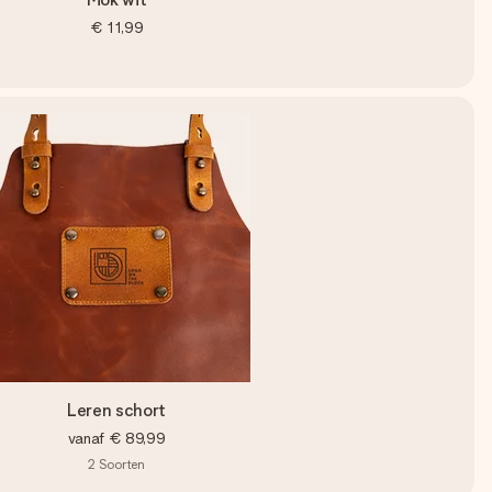
€ 11,99
Leren schort
vanaf
€ 89,99
2
Soorten