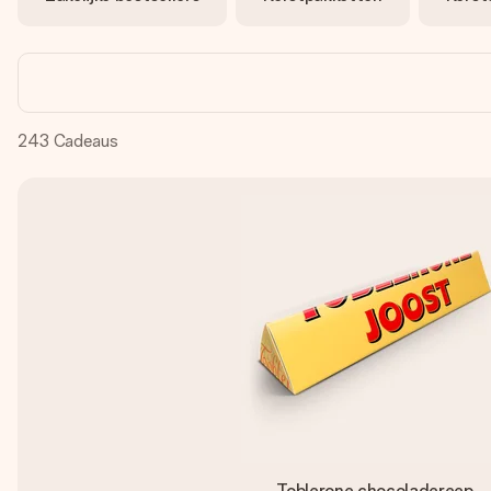
243
Cadeaus
Toblerone chocoladereep