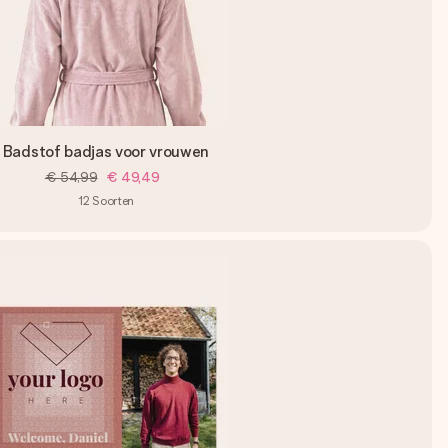
Badstof badjas voor vrouwen
€ 54,99
€ 49,49
12
Soorten