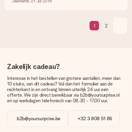
Jeannette, 01 Jul 2019
cadeau. Je kunt erop vertrouwen dat het cadeau netjes op
deze dag wordt geleverd door onze vervoerder.
Welke bezorgopties kan ik kiezen?
1
2
Je kunt kiezen uit een normale snelle levering, of een express
levering. Per cadeau worden de mogelijke leveropties
weergegeven op de artikelpagina. Het cadeau dat je wilt
bestellen wordt verstuurd als pakketpost of als
brievenbuspakje. Wil je weten of je een pakketje of
brievenbus stuk mag verwachten, neem dan even contact op
met onze klantenservice.
Zakelijk cadeau?
Betalen
Interesse in het bestellen van grotere aantallen, meer dan
Hoe kan ik mijn bestelling betalen?
10 stuks, van dit cadeau? Vul dan het formulier aan de
Wij bieden de volgende betaalmethodes aan: iDeal, Paypal,
rechterkant in en ontvang binnen uiterlijk 24 uur een
creditcard of handmatige overboeking. Hou bij handmatige
offerte. We zijn direct bereikbaar via b2b@yoursurprise.nl
overboeking wel rekening met 3 dagen extra levertijd van je
en op werkdagen telefonisch van 08.30 - 17.00 uur.
cadeau.
Cadeau ontvangen
b2b@yoursurprise.be
+32 3 808 51 86
Wat als het cadeau toch niet helemaal naar mijn zin is?
We vinden het erg vervelend als je cadeau niet naar wens is