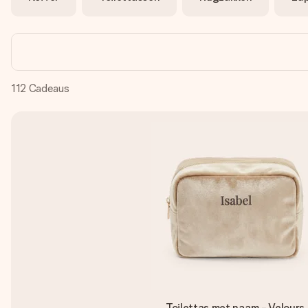
112
Cadeaus
Toilettas met naam - Velours