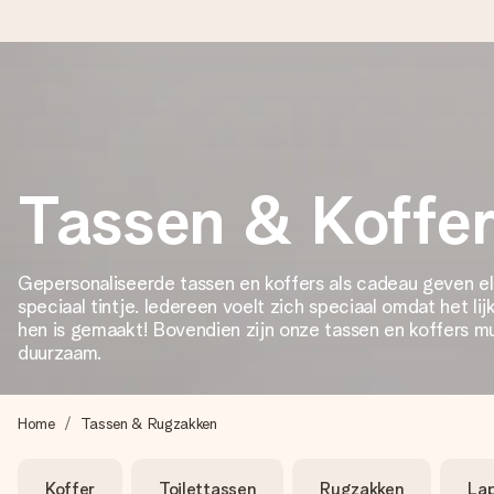
Voor 16:00 besteld, vandaag verzonden
We maken jouw cadeau met zorg en zorgen dat het razendsnel 
Tassen & Koffe
4,8 (gebaseerd op +8.000 reviews)
Gepersonaliseerde tassen en koffers als cadeau geven e
Onze cadeaus worden gewaardeerd. Klanten beoordelen ons 
speciaal tintje. Iedereen voelt zich speciaal omdat het lij
hen is gemaakt! Bovendien zijn onze tassen en koffers mu
duurzaam.
Gratis wenskaartje
Je maakt in een paar stappen iets unieks – met haar naam, ju
Home
Tassen & Rugzakken
Koffer
Toilettassen
Rugzakken
La