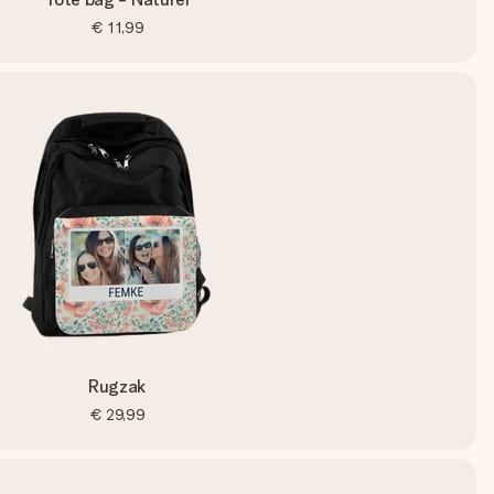
€ 11,99
Rugzak
€ 29,99