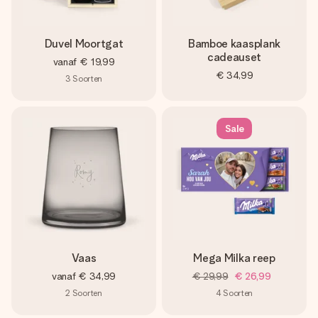
Duvel Moortgat
Bamboe kaasplank
cadeauset
vanaf
€ 19,99
€ 34,99
3
Soorten
Sale
Vaas
Mega Milka reep
vanaf
€ 34,99
€ 29,99
€ 26,99
2
Soorten
4
Soorten