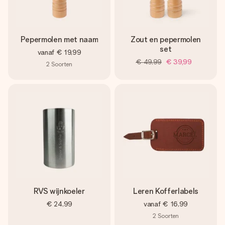
Pepermolen met naam
Zout en pepermolen
set
vanaf
€ 19,99
€ 49,99
€ 39,99
2
Soorten
RVS wijnkoeler
Leren Kofferlabels
€ 24,99
vanaf
€ 16,99
2
Soorten