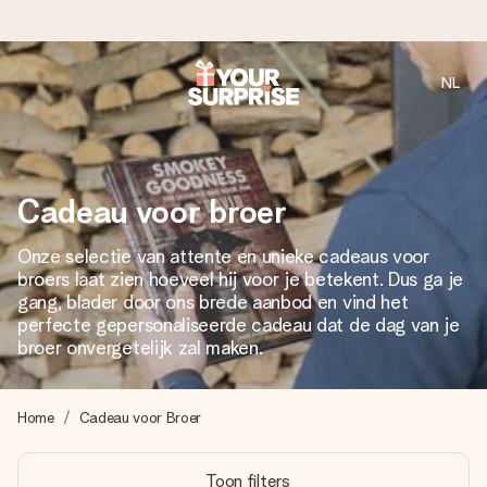
NL
Voor 16:00 besteld, vandaag verzonden
We maken jouw cadeau met zorg en zorgen dat het
razendsnel onderweg is - zodat jij kunt geven op precies
het juiste moment, wanneer het het meeste betekent.
Cadeau voor broer
Onze selectie van attente en unieke cadeaus voor
broers laat zien hoeveel hij voor je betekent. Dus ga je
4,8 (gebaseerd op +8.000 reviews)
gang, blader door ons brede aanbod en vind het
Onze cadeaus worden gewaardeerd. Klanten beoordelen
perfecte gepersonaliseerde cadeau dat de dag van je
ons met een 4,7 op Google Reviews
broer onvergetelijk zal maken.
Home
Cadeau voor Broer
Gratis wenskaartje
Je maakt in een paar stappen iets unieks – met haar naam,
Toon filters