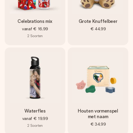
Celebrations mix
Grote Knuffelbeer
vanaf
€ 16,99
€ 44,99
2
Soorten
Waterfles
Houten vormenspel
met naam
vanaf
€ 19,99
€ 34,99
2
Soorten