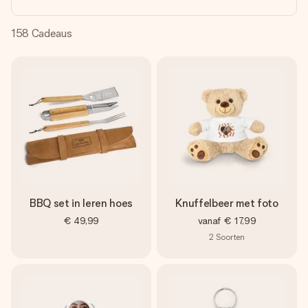
jullie foto of een boodschap die raakt. Zonder gedoe, maar
met alle aandacht voor het moment.
158
Cadeaus
BBQ set in leren hoes
Knuffelbeer met foto
€ 49,99
vanaf
€ 17,99
2
Soorten