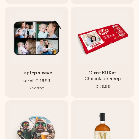
Laptop sleeve
Giant KitKat
Chocolade Reep
vanaf
€ 19,99
€ 29,99
3
Soorten