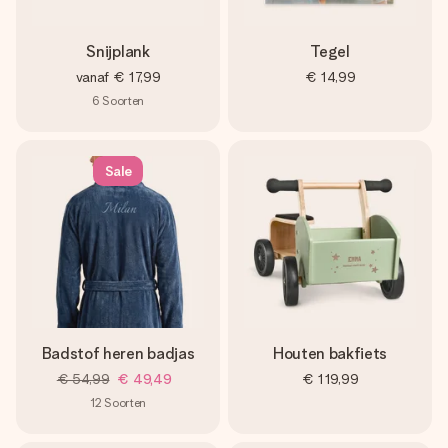
Snijplank
Tegel
vanaf
€ 17,99
€ 14,99
6
Soorten
Sale
Badstof heren badjas
Houten bakfiets
€ 54,99
€ 49,49
€ 119,99
12
Soorten