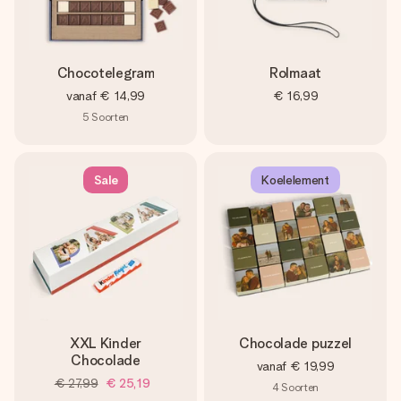
Chocotelegram
Rolmaat
vanaf
€ 14,99
€ 16,99
5
Soorten
Sale
Koelelement
XXL Kinder
Chocolade puzzel
Chocolade
vanaf
€ 19,99
€ 27,99
€ 25,19
4
Soorten