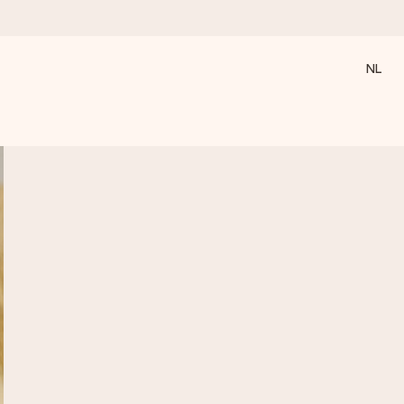
NL
 wanneer het het meeste betekent.
 aandacht voor het moment.