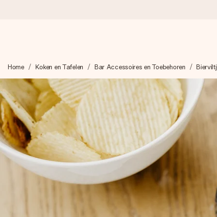
Voor 16:00 besteld, vandaag verzonden
Home
Koken en Tafelen
Bar Accessoires en Toebehoren
Biervilt
We maken jouw cadeau met zorg en zorgen dat het razendsnel 
4,8 (gebaseerd op +8.000 reviews)
Onze cadeaus worden gewaardeerd. Klanten beoordelen ons 
Gratis wenskaartje
Je maakt in een paar stappen iets unieks – met haar naam, ju