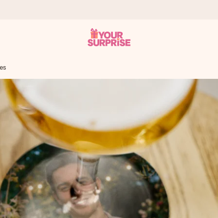
jes
onderweg is - zodat jij kunt geven op precies het juiste moment,
met een 4,7 op Google Reviews
llie foto of een boodschap die raakt. Zonder gedoe, maar met alle