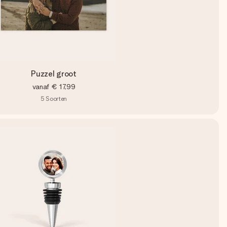
Puzzel groot
vanaf
€ 17,99
5
Soorten