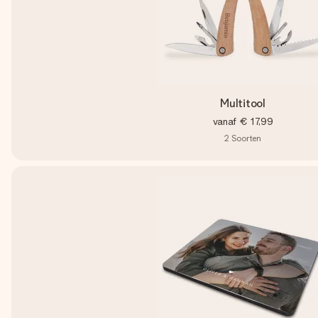
Multitool
vanaf
€ 17,99
2
Soorten