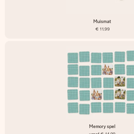
Muismat
€ 11,99
Memory spel