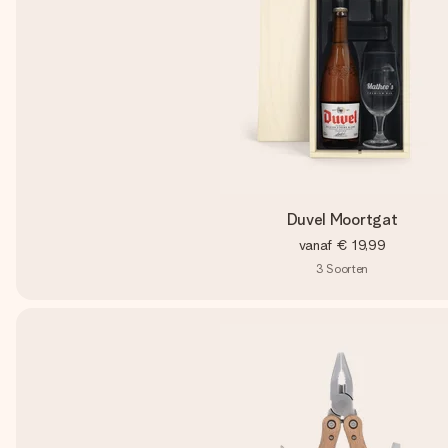
Duvel Moortgat
vanaf
€ 19,99
3
Soorten