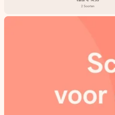
vanaf
€ 14,99
2
Soorten