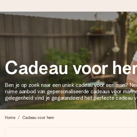
Voor 16:00 besteld, vandaag verzonden
We maken jouw cadeau met zorg en zorgen dat het razendsnel 
Cadeau voor h
4,8 (gebaseerd op +8.000 reviews)
Onze cadeaus worden gewaardeerd. Klanten beoordelen ons 
Ben je op zoek naar een uniek cadeau voor een man? Nee
ruime aanbod van gepersonaliseerde cadeaus voor manne
gelegenheid vind je gegarandeerd het perfecte cadeau 
Gratis wenskaartje
Je maakt in een paar stappen iets unieks – met haar naam, ju
Home
Cadeau voor hem