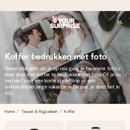
NL
Voor 16:00 besteld, vandaag verzonden
We maken jouw cadeau met zorg en zorgen dat het
razendsnel onderweg is - zodat jij kunt geven op precies
het juiste moment, wanneer het het meeste betekent.
Koffer bedrukken met foto
Neem elke keer als je op reis gaat je favoriete foto's
mee door een koffer te bedrukken met foto. Of je nu
4,8 (gebaseerd op +8.000 reviews)
vertrekt voor een korte stedentrip of een
Onze cadeaus worden gewaardeerd. Klanten beoordelen
welverdiende lange vakantie in de zon, je doet het in
ons met een 4,7 op Google Reviews
stijl.
Home
Tassen & Rugzakken
Koffer
Gratis wenskaartje
Je maakt in een paar stappen iets unieks – met haar naam,