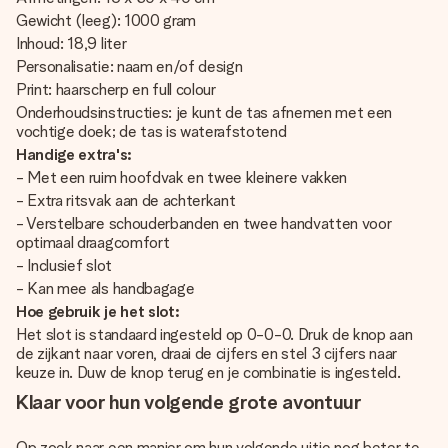
Gewicht (leeg): 1000 gram
Inhoud: 18,9 liter
Personalisatie: naam en/of design
Print: haarscherp en full colour
Onderhoudsinstructies: je kunt de tas afnemen met een
vochtige doek; de tas is waterafstotend
Handige extra's:
- Met een ruim hoofdvak en twee kleinere vakken
- Extra ritsvak aan de achterkant
- Verstelbare schouderbanden en twee handvatten voor
optimaal draagcomfort
- Inclusief slot
- Kan mee als handbagage
Hoe gebruik je het slot:
Het slot is standaard ingesteld op 0-0-0. Druk de knop aan
de zijkant naar voren, draai de cijfers en stel 3 cijfers naar
keuze in. Duw de knop terug en je combinatie is ingesteld.
Klaar voor hun volgende grote avontuur
Op zoek naar een manier om hun volgende uitje nog beter te