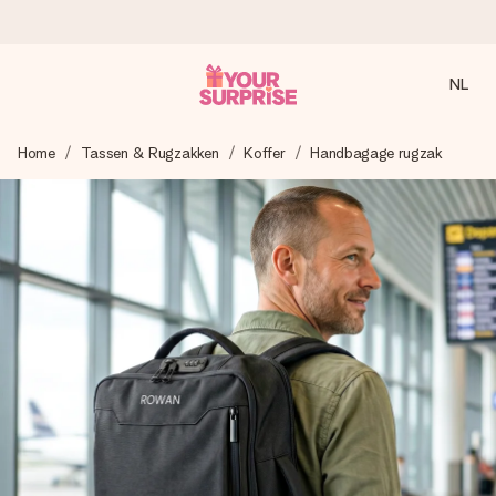
NL
Voor 16:00 besteld, vandaag verzonden
Home
Tassen & Rugzakken
Koffer
Handbagage rugzak
We maken jouw cadeau met zorg en zorgen dat het
razendsnel onderweg is - zodat jij kunt geven op precies
het juiste moment, wanneer het het meeste betekent.
4,8 (gebaseerd op +8.000 reviews)
Onze cadeaus worden gewaardeerd. Klanten beoordelen
ons met een 4,7 op Google Reviews
Gratis wenskaartje
Je maakt in een paar stappen iets unieks – met haar naam,