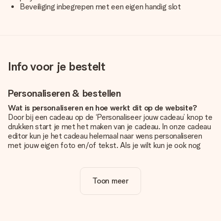
Beveiliging inbegrepen met een eigen handig slot
Info voor je bestelt
Personaliseren & bestellen
Wat is personaliseren en hoe werkt dit op de website?
Door bij een cadeau op de ‘Personaliseer jouw cadeau’ knop te
drukken start je met het maken van je cadeau. In onze cadeau
editor kun je het cadeau helemaal naar wens personaliseren
met jouw eigen foto en/of tekst. Als je wilt kun je ook nog
kiezen voor een tof design om je unieke cadeau helemaal af
te maken.
Toon meer
Is personalisatie in de prijs inbegrepen?
De prijs die op de website wordt getoond is inclusief de
personalisatie van jouw cadeau. Wel zo duidelijk!
Hoe weet ik of mijn foto van de juiste kwaliteit is?