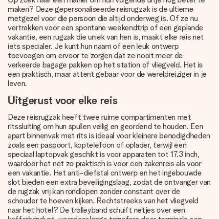
maken? Deze gepersonaliseerde reisrugzak is de ultieme
metgezel voor die persoon die altijd onderweg is. Of ze nu
vertrekken voor een spontane weekendtrip of een geplande
vakantie, een rugzak die uniek van hen is, maakt elke reis net
iets specialer. Je kunt hun naam of een leuk ontwerp
toevoegen om ervoor te zorgen dat ze nooit meer de
verkeerde bagage pakken op het station of vliegveld. Het is
een praktisch, maar attent gebaar voor de wereldreiziger in je
leven.
Uitgerust voor elke reis
Deze reisrugzak heeft twee ruime compartimenten met
ritssluiting om hun spullen veilig en geordend te houden. Een
apart binnenvak met rits is ideaal voor kleinere benodigdheden
zoals een paspoort, koptelefoon of oplader, terwijl een
speciaal laptopvak geschikt is voor apparaten tot 17.3 inch,
waardoor het net zo praktisch is voor een zakenreis als voor
een vakantie. Het anti-diefstal ontwerp en het ingebouwde
slot bieden een extra beveiligingslaag, zodat de ontvanger van
de rugzak vrij kan rondlopen zonder constant over de
schouder te hoeven kijken. Rechtstreeks van het vliegveld
naar het hotel? De trolleyband schuift netjes over een