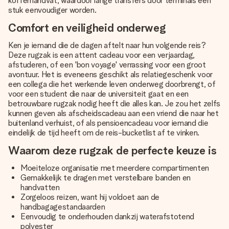
kofferhandvat, waardoor lange transfers door terminals een
stuk eenvoudiger worden.
Comfort en veiligheid onderweg
Ken je iemand die de dagen aftelt naar hun volgende reis?
Deze rugzak is een attent cadeau voor een verjaardag,
afstuderen, of een 'bon voyage' verrassing voor een groot
avontuur. Het is eveneens geschikt als relatiegeschenk voor
een collega die het werkende leven onderweg doorbrengt, of
voor een student die naar de universiteit gaat en een
betrouwbare rugzak nodig heeft die alles kan. Je zou het zelfs
kunnen geven als afscheidscadeau aan een vriend die naar het
buitenland verhuist, of als pensioencadeau voor iemand die
eindelijk de tijd heeft om de reis-bucketlist af te vinken.
Waarom deze rugzak de perfecte keuze is
Moeiteloze organisatie met meerdere compartimenten
Gemakkelijk te dragen met verstelbare banden en
handvatten
Zorgeloos reizen, want hij voldoet aan de
handbagagestandaarden
Eenvoudig te onderhouden dankzij waterafstotend
polyester