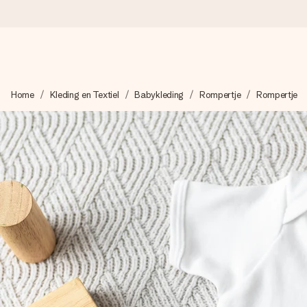
Voor 16:00 besteld, vandaag verzonden
Home
Kleding en Textiel
Babykleding
Rompertje
Rompertje
We maken jouw cadeau met zorg en zorgen dat het razendsnel 
4,8 (gebaseerd op +8.000 reviews)
Onze cadeaus worden gewaardeerd. Klanten beoordelen ons 
Gratis wenskaartje
Je maakt in een paar stappen iets unieks – met haar naam, ju