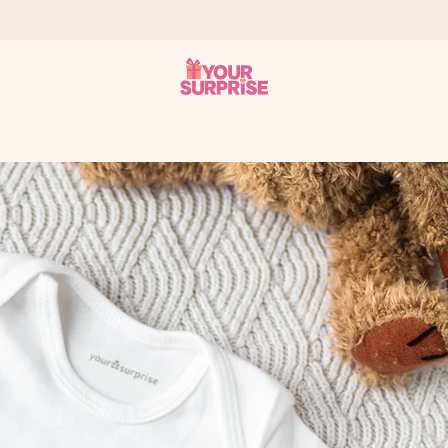
onderweg is - zodat jij kunt geven op precies het juiste moment,
met een 4,7 op Google Reviews
llie foto of een boodschap die raakt. Zonder gedoe, maar met alle