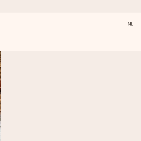
NL
 wanneer het het meeste betekent.
 aandacht voor het moment.