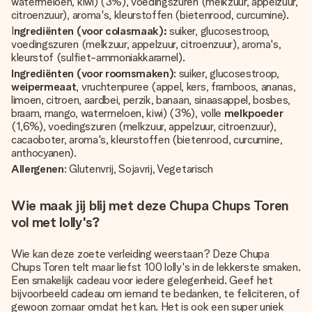
watermeloen, kiwi) (3%), voedingszuren (melkzuur, appelzuur,
citroenzuur), aroma's, kleurstoffen (bietenrood, curcumine).
I
ngrediënten (voor colasmaak):
suiker, glucosestroop,
voedingszuren (melkzuur, appelzuur, citroenzuur), aroma's,
kleurstof (sulfiet-ammoniakkaramel).
Ingrediënten (voor roomsmaken)
: suiker, glucosestroop,
weipermeaat
, vruchtenpuree (appel, kers, framboos, ananas,
limoen, citroen, aardbei, perzik, banaan, sinaasappel, bosbes,
braam, mango, watermeloen, kiwi) (3%), volle
melkpoeder
(1,6%), voedingszuren (melkzuur, appelzuur, citroenzuur),
cacaoboter, aroma's, kleurstoffen (bietenrood, curcumine,
anthocyanen).
Allergenen
: Glutenvrij, Sojavrij, Vegetarisch
Wie maak jij blij met deze Chupa Chups Toren
vol met lolly's?
Wie kan deze zoete verleiding weerstaan? Deze Chupa
Chups Toren telt maar liefst 100 lolly's in de lekkerste smaken.
Een
smakelijk cadeau
voor iedere gelegenheid. Geef het
bijvoorbeeld cadeau om iemand te bedanken, te feliciteren, of
gewoon zomaar omdat het kan. Het is ook een super uniek