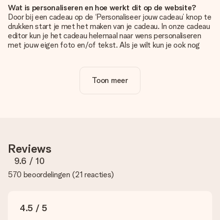
Wat is personaliseren en hoe werkt dit op de website?
Door bij een cadeau op de ‘Personaliseer jouw cadeau’ knop te
drukken start je met het maken van je cadeau. In onze cadeau
editor kun je het cadeau helemaal naar wens personaliseren
met jouw eigen foto en/of tekst. Als je wilt kun je ook nog
kiezen voor een tof design om je unieke cadeau helemaal af
te maken.
Toon meer
Is personalisatie in de prijs inbegrepen?
De prijs die op de website wordt getoond is inclusief de
personalisatie van jouw cadeau. Wel zo duidelijk!
Hoe weet ik of mijn foto van de juiste kwaliteit is?
We willen er zeker van zijn dat je helemaal blij bent met je
cadeau. Daarom is het belangrijk om foto's van hoge kwaliteit
Reviews
te gebruiken. Als je niet zeker bent over de kwaliteit van je
foto, neem dan contact op met onze klantenservice en stuur
9.6
/ 10
je foto mee met het cadeau dat je wilt bestellen. Zij kunnen
570 beoordelingen
(
21 reacties
)
de kwaliteit dan voor je controleren!
Welke formaten kan ik uploaden?
Je kan gebruik maken van JPG en PNG bestanden om te
4.5 / 5
uploaden in onze editor. Is dit te technisch of heb je een