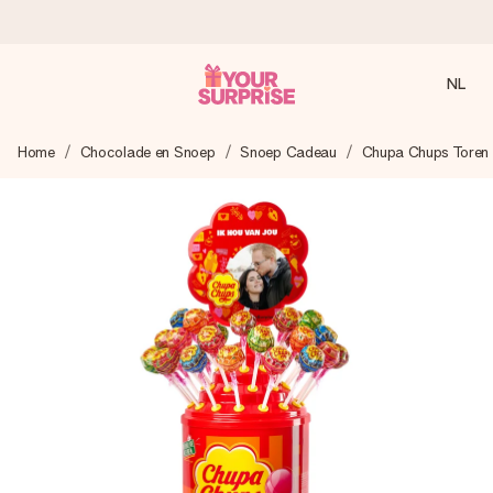
NL
Voor 16:00 besteld, vandaag verzonden
Home
Chocolade en Snoep
Snoep Cadeau
Chupa Chups Toren
We maken jouw cadeau met zorg en zorgen dat het
razendsnel onderweg is - zodat jij kunt geven op precies
het juiste moment, wanneer het het meeste betekent.
4,8 (gebaseerd op +8.000 reviews)
Onze cadeaus worden gewaardeerd. Klanten beoordelen
ons met een 4,7 op Google Reviews
Gratis wenskaartje
Je maakt in een paar stappen iets unieks – met haar naam,