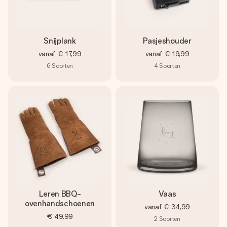
Snijplank
Pasjeshouder
vanaf
€ 17,99
vanaf
€ 19,99
6
Soorten
4
Soorten
Leren BBQ-
Vaas
ovenhandschoenen
vanaf
€ 34,99
€ 49,99
2
Soorten