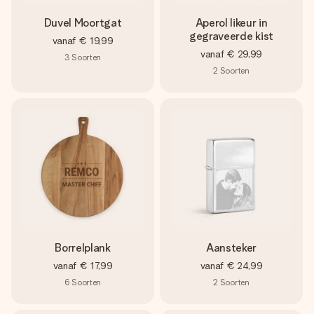
Duvel Moortgat
Aperol likeur in
gegraveerde kist
vanaf
€ 19,99
vanaf
€ 29,99
3
Soorten
2
Soorten
Borrelplank
Aansteker
vanaf
€ 17,99
vanaf
€ 24,99
6
Soorten
2
Soorten