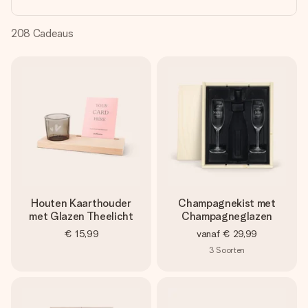
jullie foto of een boodschap die raakt. Zonder gedoe, maar
met alle aandacht voor het moment.
208
Cadeaus
Houten Kaarthouder
Champagnekist met
met Glazen Theelicht
Champagneglazen
€ 15,99
vanaf
€ 29,99
3
Soorten