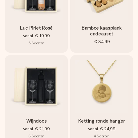
Luc Pirlet Rosé
Bamboe kaasplank
cadeauset
vanaf
€ 19,99
€ 34,99
6
Soorten
Wijndoos
Ketting ronde hanger
vanaf
€ 21,99
vanaf
€ 24,99
3
Soorten
4
Soorten