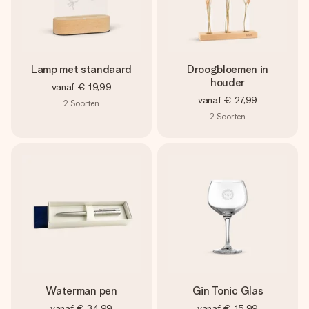
Lamp met standaard
Droogbloemen in
houder
vanaf
€ 19,99
vanaf
€ 27,99
2
Soorten
2
Soorten
Waterman pen
Gin Tonic Glas
vanaf
€ 34,99
vanaf
€ 15,99