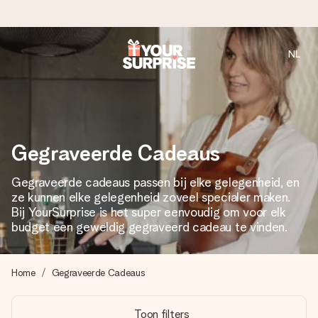
NL
Voor 16:00 besteld, vandaag verzonden
We maken jouw cadeau met zorg en zorgen dat het
razendsnel onderweg is - zodat jij kunt geven op precies
het juiste moment, wanneer het het meeste betekent.
Gegraveerde Cadeaus
Gegraveerde cadeaus passen bij elke gelegenheid, en
4,8 (gebaseerd op +8.000 reviews)
ze kunnen elke gelegenheid zoveel specialer maken.
Onze cadeaus worden gewaardeerd. Klanten beoordelen
Bij YourSurprise is het super eenvoudig om voor elk
ons met een 4,7 op Google Reviews
budget een geweldig gegraveerd cadeau te vinden.
Home
Gegraveerde Cadeaus
Gratis wenskaartje
Je maakt in een paar stappen iets unieks – met haar naam,
Toon filters