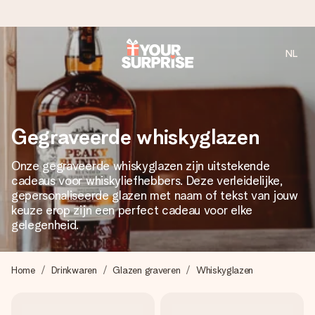
NL
Voor 16:00 besteld, vandaag verzonden
We maken jouw cadeau met zorg en zorgen dat het
razendsnel onderweg is - zodat jij kunt geven op precies
het juiste moment, wanneer het het meeste betekent.
Gegraveerde whiskyglazen
Onze gegraveerde whiskyglazen zijn uitstekende
cadeaus voor whiskyliefhebbers. Deze verleidelijke,
4,8 (gebaseerd op +8.000 reviews)
gepersonaliseerde glazen met naam of tekst van jouw
Onze cadeaus worden gewaardeerd. Klanten beoordelen
keuze erop zijn een perfect cadeau voor elke
ons met een 4,7 op Google Reviews
gelegenheid.
Home
Drinkwaren
Glazen graveren
Whiskyglazen
Gratis wenskaartje
Je maakt in een paar stappen iets unieks – met haar naam,