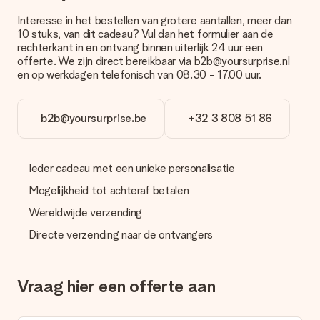
creditcard of handmatige overboeking. Hou bij handmatige
Interesse in het bestellen van grotere aantallen, meer dan
overboeking wel rekening met 3 dagen extra levertijd van je
10 stuks, van dit cadeau? Vul dan het formulier aan de
cadeau.
rechterkant in en ontvang binnen uiterlijk 24 uur een
offerte. We zijn direct bereikbaar via b2b@yoursurprise.nl
Cadeau ontvangen
en op werkdagen telefonisch van 08.30 - 17.00 uur.
Wat als het cadeau toch niet helemaal naar mijn zin is?
We vinden het erg vervelend als je cadeau niet naar wens is
geleverd. Je kunt hiervoor contact opnemen met onze
b2b@yoursurprise.be
+32 3 808 51 86
klantenservice, zij helpen je graag bij het vinden van een
passende oplossing.
Ieder cadeau met een unieke personalisatie
Wordt de factuur met de bestelling meegestuurd?
Er wordt geen factuur meegestuurd bij je bestelling. Je
Mogelijkheid tot achteraf betalen
ontvangt deze bij de bevestiging van de verzending en je kunt
deze ook altijd terugvinden in jouw MySurprise. Je kunt dus
Wereldwijde verzending
gerust het cadeau gelijk bij de ontvanger laten afleveren, zo is
Directe verzending naar de ontvangers
het echt een verrassing!
Vraag hier een offerte aan