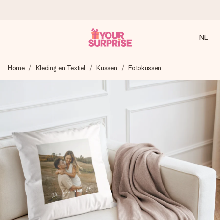
NL
Voor 16:00 besteld, vandaag verzonden
Home
Kleding en Textiel
Kussen
Fotokussen
We maken jouw cadeau met zorg en zorgen dat het
razendsnel onderweg is - zodat jij kunt geven op precies
het juiste moment, wanneer het het meeste betekent.
4,8 (gebaseerd op +8.000 reviews)
Onze cadeaus worden gewaardeerd. Klanten beoordelen
ons met een 4,7 op Google Reviews
Gratis wenskaartje
Je maakt in een paar stappen iets unieks – met haar naam,