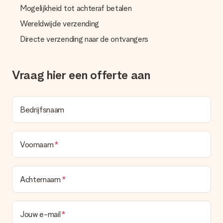
Mogelijkheid tot achteraf betalen
Wordt de factuur met de bestelling meegestuurd?
Er wordt geen factuur meegestuurd bij je bestelling. Je
Wereldwijde verzending
ontvangt deze bij de bevestiging van de verzending en je kunt
deze ook altijd terugvinden in jouw MySurprise. Je kunt dus
Directe verzending naar de ontvangers
gerust het cadeau gelijk bij de ontvanger laten afleveren, zo is
het echt een verrassing!
Vraag hier een offerte aan
Bedrijfsnaam
Voornaam
Achternaam
Jouw e-mail