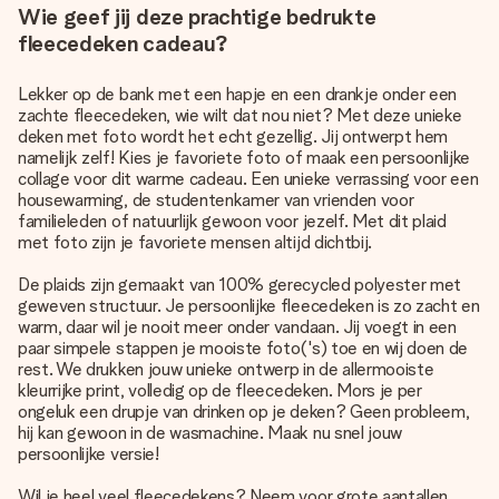
Wie geef jij deze prachtige bedrukte
fleecedeken cadeau?
Lekker op de bank met een hapje en een drankje onder een
zachte fleecedeken, wie wilt dat nou niet? Met deze unieke
deken met foto wordt het echt gezellig. Jij ontwerpt hem
namelijk zelf! Kies je favoriete foto of maak een persoonlijke
collage voor dit warme cadeau. Een unieke verrassing voor een
housewarming, de studentenkamer van vrienden voor
familieleden of natuurlijk gewoon voor jezelf. Met dit plaid
met foto zijn je favoriete mensen altijd dichtbij.
De plaids zijn gemaakt van 100% gerecycled polyester met
geweven structuur. Je
persoonlijke fleecedeken
is zo zacht en
warm, daar wil je nooit meer onder vandaan. Jij voegt in een
paar simpele stappen je mooiste foto('s) toe en wij doen de
rest. We drukken jouw unieke ontwerp in de allermooiste
kleurrijke print, volledig op de fleecedeken. Mors je per
ongeluk een drupje van drinken op je deken? Geen probleem,
hij kan gewoon in de wasmachine. Maak nu snel jouw
persoonlijke versie!
Wil je heel veel fleecedekens? Neem voor grote aantallen