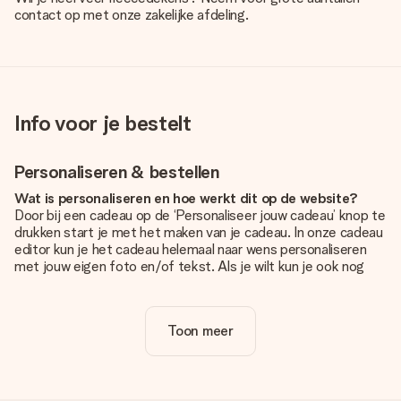
contact op met onze zakelijke afdeling.
Info voor je bestelt
Personaliseren & bestellen
Wat is personaliseren en hoe werkt dit op de website?
Door bij een cadeau op de ‘Personaliseer jouw cadeau’ knop te
drukken start je met het maken van je cadeau. In onze cadeau
editor kun je het cadeau helemaal naar wens personaliseren
met jouw eigen foto en/of tekst. Als je wilt kun je ook nog
kiezen voor een tof design om je unieke cadeau helemaal af
te maken.
Toon meer
Is personalisatie in de prijs inbegrepen?
De prijs die op de website wordt getoond is inclusief de
personalisatie van jouw cadeau. Wel zo duidelijk!