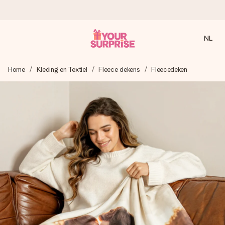
NL
Voor 16:00 besteld, vandaag verzonden
Home
Kleding en Textiel
Fleece dekens
Fleecedeken
We maken jouw cadeau met zorg en zorgen dat het
razendsnel onderweg is - zodat jij kunt geven op precies
het juiste moment, wanneer het het meeste betekent.
4,8 (gebaseerd op +8.000 reviews)
Onze cadeaus worden gewaardeerd. Klanten beoordelen
ons met een 4,7 op Google Reviews
Gratis wenskaartje
Je maakt in een paar stappen iets unieks – met haar naam,