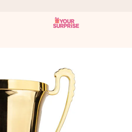
onderweg is - zodat jij kunt geven op precies het juiste moment,
met een 4,7 op Google Reviews
llie foto of een boodschap die raakt. Zonder gedoe, maar met alle