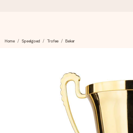
Voor 16:00 besteld, vandaag verzonden
Home
Speelgoed
Trofee
Beker
We maken jouw cadeau met zorg en zorgen dat het razendsnel 
4,8 (gebaseerd op +8.000 reviews)
Onze cadeaus worden gewaardeerd. Klanten beoordelen ons 
Gratis wenskaartje
Je maakt in een paar stappen iets unieks – met haar naam, ju