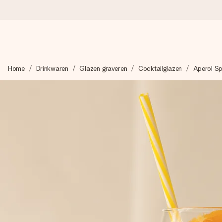
Voor 16:00 besteld, vandaag verzonden
Home
Drinkwaren
Glazen graveren
Cocktailglazen
Aperol Sp
We maken jouw cadeau met zorg en zorgen dat het razendsnel 
4,8 (gebaseerd op +8.000 reviews)
Onze cadeaus worden gewaardeerd. Klanten beoordelen ons 
Gratis wenskaartje
Je maakt in een paar stappen iets unieks – met haar naam, ju