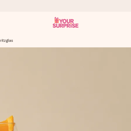
ritzglas
onderweg is - zodat jij kunt geven op precies het juiste moment,
met een 4,7 op Google Reviews
llie foto of een boodschap die raakt. Zonder gedoe, maar met alle