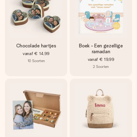
Chocolade hartjes
Boek - Een gezellige
ramadan
vanaf
€ 14,99
vanaf
€ 19,99
10
Soorten
2
Soorten