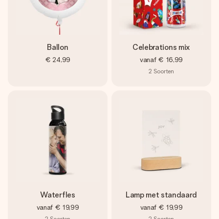
Ballon
Celebrations mix
€ 24,99
vanaf
€ 16,99
2
Soorten
Waterfles
Lamp met standaard
vanaf
€ 19,99
vanaf
€ 19,99
2
Soorten
2
Soorten