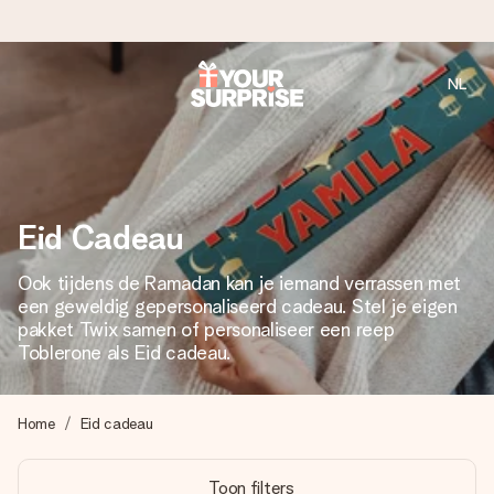
NL
Voor 16:00 besteld, vandaag verzonden
We maken jouw cadeau met zorg en zorgen dat het
razendsnel onderweg is - zodat jij kunt geven op precies
het juiste moment, wanneer het het meeste betekent.
Eid Cadeau
Ook tijdens de Ramadan kan je iemand verrassen met
4,8 (gebaseerd op +8.000 reviews)
een geweldig gepersonaliseerd cadeau. Stel je eigen
Onze cadeaus worden gewaardeerd. Klanten beoordelen
pakket Twix samen of personaliseer een reep
ons met een 4,7 op Google Reviews
Toblerone als Eid cadeau.
Home
Eid cadeau
Gratis wenskaartje
Je maakt in een paar stappen iets unieks – met haar naam,
Toon filters