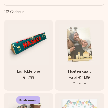
jullie foto of een boodschap die raakt. Zonder gedoe, maar
met alle aandacht voor het moment.
112
Cadeaus
Eid Toblerone
Houten kaart
€ 17,99
vanaf
€ 11,99
2
Soorten
Koelelement