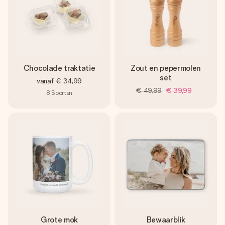
Chocolade traktatie
Zout en pepermolen
set
vanaf
€ 34,99
€ 49,99
€ 39,99
8
Soorten
Grote mok
Bewaarblik