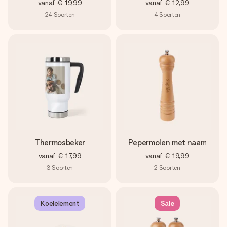
vanaf
€ 19,99
vanaf
€ 12,99
24
Soorten
4
Soorten
Thermosbeker
Pepermolen met naam
vanaf
€ 17,99
vanaf
€ 19,99
3
Soorten
2
Soorten
Koelelement
Sale