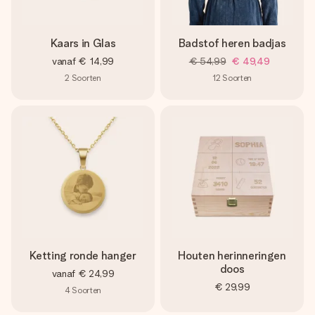
Kaars in Glas
Badstof heren badjas
vanaf
€ 14,99
€ 54,99
€ 49,49
2
Soorten
12
Soorten
Ketting ronde hanger
Houten herinneringen
doos
vanaf
€ 24,99
€ 29,99
4
Soorten