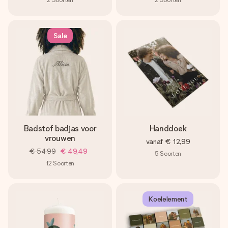
Sale
Badstof badjas voor
Handdoek
vrouwen
vanaf
€ 12,99
€ 54,99
€ 49,49
5
Soorten
12
Soorten
Koelelement