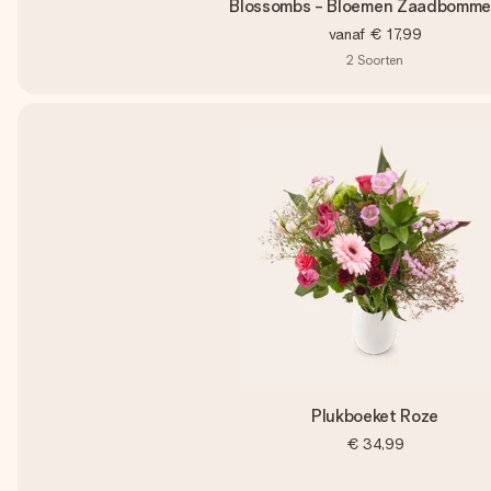
Blossombs - Bloemen Zaadbomme
vanaf
€ 17,99
2
Soorten
Plukboeket Roze
€ 34,99