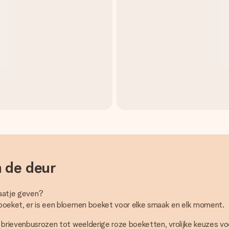
 de deur
raatje geven?
nsboeket, er is een bloemen boeket voor elke smaak en elk moment.
dige brievenbusrozen tot weelderige roze boeketten, vrolijke keuzes