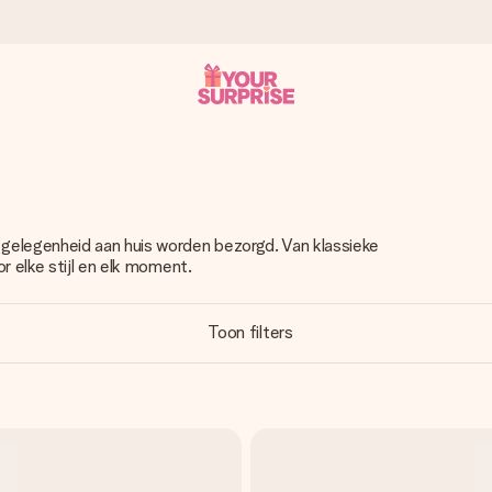
onderweg is - zodat jij kunt geven op precies het juiste moment,
gelegenheid aan huis worden bezorgd. Van klassieke
r elke stijl en elk moment.
met een 4,7 op Google Reviews
Toon filters
llie foto of een boodschap die raakt. Zonder gedoe, maar met alle