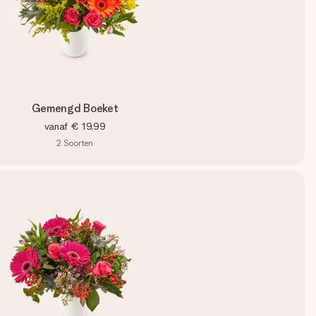
Gemengd Boeket
vanaf
€ 19,99
2
Soorten