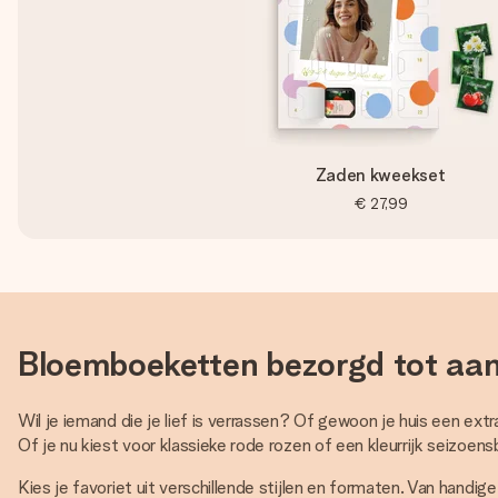
Zaden kweekset
€ 27,99
Bloemboeketten bezorgd tot aan
Wil je iemand die je lief is verrassen? Of gewoon je huis een ext
Of je nu kiest voor klassieke rode rozen of een kleurrijk seizoe
Kies je favoriet uit verschillende stijlen en formaten. Van han