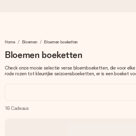
Voor 16:00 besteld, vandaag verzonden
Home
Bloemen
Bloemen boeketten
We maken jouw cadeau met zorg en zorgen dat het razendsnel 
Bloemen boeketten
Check onze mooie selectie verse bloemboeketten, die voor elke 
4,8 (gebaseerd op +8.000 reviews)
rode rozen tot kleurrijke seizoensboeketten, er is een boeket voo
Onze cadeaus worden gewaardeerd. Klanten beoordelen ons 
Gratis wenskaartje
16
Cadeaus
Je maakt in een paar stappen iets unieks – met haar naam, ju