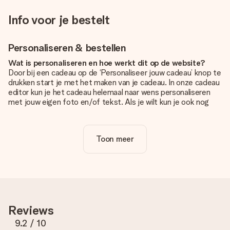
Info voor je bestelt
Personaliseren & bestellen
Wat is personaliseren en hoe werkt dit op de website?
Door bij een cadeau op de ‘Personaliseer jouw cadeau’ knop te
drukken start je met het maken van je cadeau. In onze cadeau
editor kun je het cadeau helemaal naar wens personaliseren
met jouw eigen foto en/of tekst. Als je wilt kun je ook nog
kiezen voor een tof design om je unieke cadeau helemaal af
te maken.
Toon meer
Is personalisatie in de prijs inbegrepen?
De prijs die op de website wordt getoond is inclusief de
personalisatie van jouw cadeau. Wel zo duidelijk!
Hoe weet ik of mijn foto van de juiste kwaliteit is?
We willen er zeker van zijn dat je helemaal blij bent met je
cadeau. Daarom is het belangrijk om foto's van hoge kwaliteit
Reviews
te gebruiken. Als je niet zeker bent over de kwaliteit van je
foto, neem dan contact op met onze klantenservice en stuur
9.2
/ 10
je foto mee met het cadeau dat je wilt bestellen. Zij kunnen