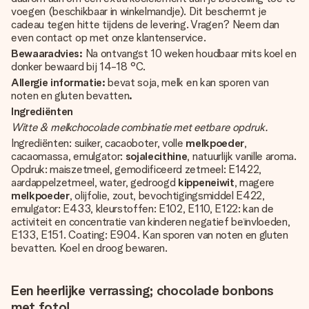
voegen (beschikbaar in winkelmandje). Dit beschermt je
cadeau tegen hitte tijdens de levering. Vragen? Neem dan
even contact op met onze klantenservice.
Bewaaradvies:
Na ontvangst 10 weken houdbaar mits koel en
donker bewaard bij 14-18 °C.
Allergie informatie:
bevat soja, melk en kan sporen van
noten en gluten bevatten
.
Ingrediënten
Witte & melkchocolade combinatie met eetbare opdruk.
Ingrediënten: suiker, cacaoboter, volle
melkpoeder
,
cacaomassa, emulgator:
sojalecithine
, natuurlijk vanille aroma.
Opdruk: maiszetmeel, gemodificeerd zetmeel: E1422,
aardappelzetmeel, water, gedroogd
kippeneiwit
, magere
melkpoeder
, olijfolie, zout, bevochtigingsmiddel E422,
emulgator: E433, kleurstoffen: E102, E110, E122: kan de
activiteit en concentratie van kinderen negatief beïnvloeden,
E133, E151. Coating: E904. Kan sporen van noten en gluten
bevatten. Koel en droog bewaren.
Een heerlijke verrassing; chocolade bonbons
met foto!