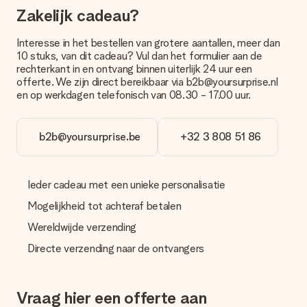
brievenbuspakje. Wil je weten of je een pakketje of
Zakelijk cadeau?
brievenbus stuk mag verwachten, neem dan even contact op
met onze klantenservice.
Interesse in het bestellen van grotere aantallen, meer dan
Betalen
10 stuks, van dit cadeau? Vul dan het formulier aan de
rechterkant in en ontvang binnen uiterlijk 24 uur een
Hoe kan ik mijn bestelling betalen?
offerte. We zijn direct bereikbaar via b2b@yoursurprise.nl
Wij bieden de volgende betaalmethodes aan: iDeal, Paypal,
en op werkdagen telefonisch van 08.30 - 17.00 uur.
creditcard of handmatige overboeking. Hou bij handmatige
overboeking wel rekening met 3 dagen extra levertijd van je
cadeau.
b2b@yoursurprise.be
+32 3 808 51 86
Cadeau ontvangen
Wat als het cadeau toch niet helemaal naar mijn zin is?
Ieder cadeau met een unieke personalisatie
We vinden het erg vervelend als je cadeau niet naar wens is
geleverd. Je kunt hiervoor contact opnemen met onze
Mogelijkheid tot achteraf betalen
klantenservice, zij helpen je graag bij het vinden van een
passende oplossing.
Wereldwijde verzending
Directe verzending naar de ontvangers
Wordt de factuur met de bestelling meegestuurd?
Er wordt geen factuur meegestuurd bij je bestelling. Je
ontvangt deze bij de bevestiging van de verzending en je kunt
deze ook altijd terugvinden in jouw MySurprise. Je kunt dus
Vraag hier een offerte aan
gerust het cadeau gelijk bij de ontvanger laten afleveren, zo is