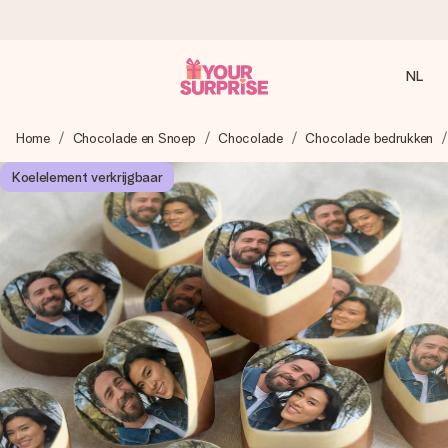
NL
Voor 16:00 besteld, vandaag verzonden
Home
Chocolade en Snoep
Chocolade
Chocolade bedrukken
We maken jouw cadeau met zorg en zorgen dat het
razendsnel onderweg is - zodat jij kunt geven op precies
Koelelement verkrijgbaar
het juiste moment, wanneer het het meeste betekent.
4,8 (gebaseerd op +8.000 reviews)
Onze cadeaus worden gewaardeerd. Klanten beoordelen
ons met een 4,7 op Google Reviews
Gratis wenskaartje
Je maakt in een paar stappen iets unieks – met haar naam,