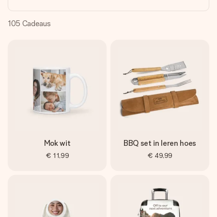
jullie foto of een boodschap die raakt. Zonder gedoe, maar
met alle aandacht voor het moment.
105
Cadeaus
Mok wit
BBQ set in leren hoes
€ 11,99
€ 49,99