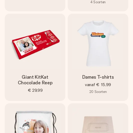
4
Soorten
Giant KitKat
Dames T-shirts
Chocolade Reep
vanaf
€ 15,99
€ 29,99
20
Soorten