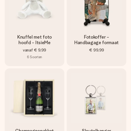
Knuffel met foto
Fotokoffer -
hoofd - ItsieMe
Handbagage formaat
vanaf
€ 9,99
€ 99,99
6
Soorten
Champagnepakket
Sleutelhanger