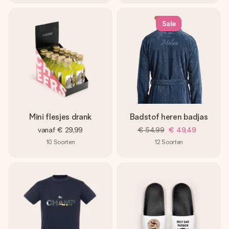
Sale
Mini flesjes drank
Badstof heren badjas
vanaf
€ 29,99
€ 54,99
€ 49,49
10
Soorten
12
Soorten