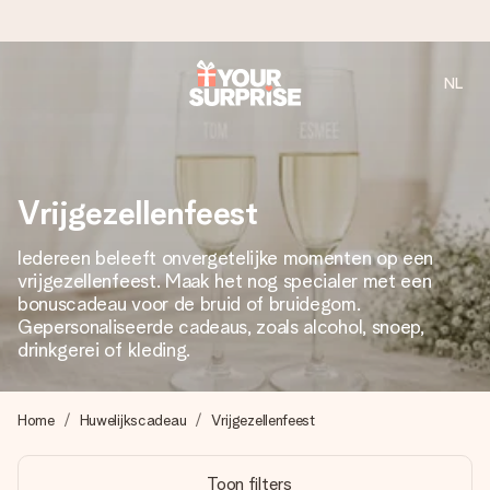
NL
Voor 16:00 besteld, vandaag verzonden
We maken jouw cadeau met zorg en zorgen dat het
razendsnel onderweg is - zodat jij kunt geven op precies
het juiste moment, wanneer het het meeste betekent.
Vrijgezellenfeest
Iedereen beleeft onvergetelijke momenten op een
vrijgezellenfeest. Maak het nog specialer met een
4,8 (gebaseerd op +8.000 reviews)
bonuscadeau voor de bruid of bruidegom.
Onze cadeaus worden gewaardeerd. Klanten beoordelen
Gepersonaliseerde cadeaus, zoals alcohol, snoep,
ons met een 4,7 op Google Reviews
drinkgerei of kleding.
Home
Huwelijkscadeau
Vrijgezellenfeest
Gratis wenskaartje
Je maakt in een paar stappen iets unieks – met haar naam,
Toon filters