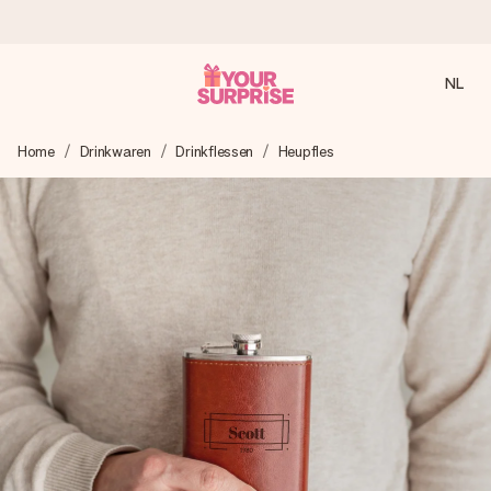
NL
Voor 16:00 besteld, vandaag verzonden
Home
Drinkwaren
Drinkflessen
Heupfles
We maken jouw cadeau met zorg en zorgen dat het
razendsnel onderweg is - zodat jij kunt geven op precies
het juiste moment, wanneer het het meeste betekent.
4,8 (gebaseerd op +8.000 reviews)
Onze cadeaus worden gewaardeerd. Klanten beoordelen
ons met een 4,7 op Google Reviews
Gratis wenskaartje
Je maakt in een paar stappen iets unieks – met haar naam,