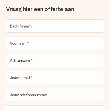
deze ook altijd terugvinden in jouw MySurprise. Je kunt dus
gerust het cadeau gelijk bij de ontvanger laten afleveren, zo is
Vraag hier een offerte aan
het echt een verrassing!
Bedrijfsnaam
Voornaam
Achternaam
Jouw e-mail
Jouw telefoonnummer