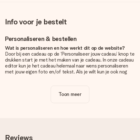
Info voor je bestelt
Personaliseren & bestellen
Wat is personaliseren en hoe werkt dit op de website?
Door bij een cadeau op de ‘Personaliseer jouw cadeau’ knop te
drukken start je met het maken van je cadeau. In onze cadeau
editor kun je het cadeau helemaal naar wens personaliseren
met jouw eigen foto en/of tekst. Als je wilt kun je ook nog
kiezen voor een tof design om je unieke cadeau helemaal af
te maken.
Toon meer
Is personalisatie in de prijs inbegrepen?
De prijs die op de website wordt getoond is inclusief de
personalisatie van jouw cadeau. Wel zo duidelijk!
Hoe weet ik of mijn foto van de juiste kwaliteit is?
We willen er zeker van zijn dat je helemaal blij bent met je
cadeau. Daarom is het belangrijk om foto's van hoge kwaliteit
Reviews
te gebruiken. Als je niet zeker bent over de kwaliteit van je