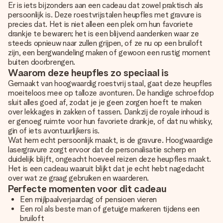
Er is iets bijzonders aan een cadeau dat zowel praktisch als
persoonlijk is. Deze roestvrijstalen heupfles met gravure is
precies dat. Het is niet alleen een plek om hun favoriete
drankje te bewaren; het is een blijvend aandenken waar ze
steeds opnieuw naar zullen grijpen, of ze nu op een bruiloft
zijn, een bergwandeling maken of gewoon een rustig moment
buiten doorbrengen.
Waarom deze heupfles zo speciaal is
Gemaakt van hoogwaardig roestvrij staal, gaat deze heupfles
moeiteloos mee op talloze avonturen. De handige schroefdop
sluit alles goed af, zodat je je geen zorgen hoeft te maken
over lekkages in zakken of tassen. Dankzij de royale inhoud is
er genoeg ruimte voor hun favoriete drankje, of dat nu whisky,
gin of iets avontuurlijkers is.
Wat hem echt persoonlijk maakt, is de gravure. Hoogwaardige
lasergravure zorgt ervoor dat de personalisatie scherp en
duidelijk blijft, ongeacht hoeveel reizen deze heupfles maakt.
Het is een cadeau waaruit blijkt dat je echt hebt nagedacht
over wat ze graag gebruiken en waarderen.
Perfecte momenten voor dit cadeau
Een mijlpaalverjaardag of pensioen vieren
Een rol als beste man of getuige markeren tijdens een
bruiloft