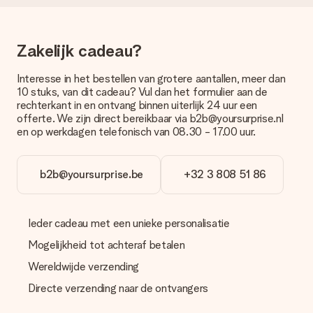
bestellen wordt verstuurd als pakketpost of als
brievenbuspakje. Wil je weten of je een pakketje of
brievenbus stuk mag verwachten, neem dan even contact op
Zakelijk cadeau?
met onze klantenservice.
Betalen
Interesse in het bestellen van grotere aantallen, meer dan
10 stuks, van dit cadeau? Vul dan het formulier aan de
Hoe kan ik mijn bestelling betalen?
rechterkant in en ontvang binnen uiterlijk 24 uur een
Wij bieden de volgende betaalmethodes aan: iDeal, Paypal,
offerte. We zijn direct bereikbaar via b2b@yoursurprise.nl
creditcard of handmatige overboeking. Hou bij handmatige
en op werkdagen telefonisch van 08.30 - 17.00 uur.
overboeking wel rekening met 3 dagen extra levertijd van je
cadeau.
b2b@yoursurprise.be
+32 3 808 51 86
Cadeau ontvangen
Wat als het cadeau toch niet helemaal naar mijn zin is?
We vinden het erg vervelend als je cadeau niet naar wens is
Ieder cadeau met een unieke personalisatie
geleverd. Je kunt hiervoor contact opnemen met onze
klantenservice, zij helpen je graag bij het vinden van een
Mogelijkheid tot achteraf betalen
passende oplossing.
Wereldwijde verzending
Wordt de factuur met de bestelling meegestuurd?
Directe verzending naar de ontvangers
Er wordt geen factuur meegestuurd bij je bestelling. Je
ontvangt deze bij de bevestiging van de verzending en je kunt