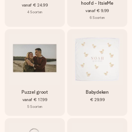
hoofd - ItsieMe
vanaf
€ 24,99
vanaf
€ 9,99
4
Soorten
6
Soorten
Puzzel groot
Babydeken
vanaf
€ 17,99
€ 29,99
5
Soorten