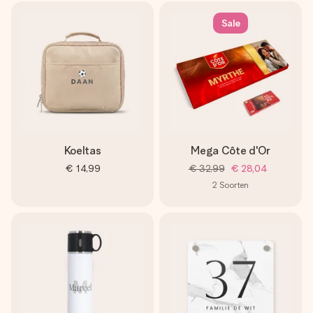
Sale
Koeltas
Mega Côte d'Or
€ 14,99
€ 32,99
€ 28,04
2
Soorten