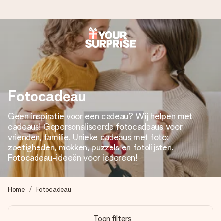
Voor 16:00 besteld, vandaag verzonden
We maken jouw cadeau met zorg en zorgen dat het
razendsnel onderweg is - zodat jij kunt geven op precies
het juiste moment, wanneer het het meeste betekent.
Fotocadeau
Geen inspiratie voor een cadeau? Wij helpen met
cadeaus! Gepersonaliseerde fotocadeaus voor
4,8 (gebaseerd op +8.000 reviews)
vrienden, familie. Unieke cadeaus met foto:
Onze cadeaus worden gewaardeerd. Klanten beoordelen
zoetigheden, mokken, puzzels en fotolijsten.
ons met een 4,7 op Google Reviews
Fotocadeau-ideeën voor iedereen!
Home
Fotocadeau
Gratis wenskaartje
Je maakt in een paar stappen iets unieks – met haar naam,
Toon filters