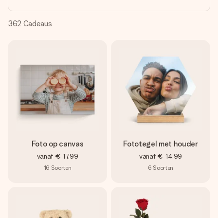
jullie foto of een boodschap die raakt. Zonder gedoe, maar
met alle aandacht voor het moment.
362
Cadeaus
Foto op canvas
Fototegel met houder
vanaf
€ 17,99
vanaf
€ 14,99
16
Soorten
6
Soorten