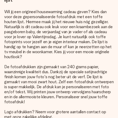
Wil jij een origineel housewarming cadeau geven? Kies dan
voor deze gepersonaliseerde fotoafdruk met een toffe
houten lijst. Hiermee maak jij het nieuwe huis nóg gezelliger.
Natuurlijk is dit cadeau ook leuk voor een kraambezoek aan de
pasgeboren baby, de verjaardag van je vader of als cadeau
voor je lover op Valentijnsdag. Je kunt natuurlijk ook toffe
fotoprints voor jezelf en je eigen interieur maken. De lijst is
handig op te hangen aan de muur of kan je neerzetten op het
tv meubel in de woonkamer. Kies jij voor een mooie originele
houtlook?
De fotoafdrukken zijn gemaakt van 240 grams papier,
waanzinnige kwaliteit dus. Dankzij de speciale satijnachtige
finish komen jouw foto's nog beter uit de verf. De lijst is
gemaakt van mooi zwart hout. Zelf een fotoafdruk ontwerpen
is super makkelijk. De afdruk kan je personaliseren met foto
en/of tekst. Wij printen jouw ontwerp vervolgens haarscherp
en in de allermooiste kleuren. Personaliseer snel jouw toffe
fotoafdruk!
Logo afdrukken? Neem voor grotere aantallen contact op
met onze zakelijke afdeling.