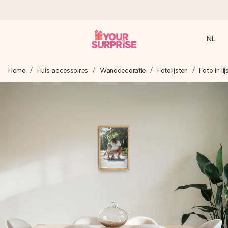
NL
Voor 16:00 besteld, vandaag verzonden
Home
Huis accessoires
Wanddecoratie
Fotolijsten
Foto in lij
We maken jouw cadeau met zorg en zorgen dat het
razendsnel onderweg is - zodat jij kunt geven op precies
het juiste moment, wanneer het het meeste betekent.
4,8 (gebaseerd op +8.000 reviews)
Onze cadeaus worden gewaardeerd. Klanten beoordelen
ons met een 4,7 op Google Reviews
Gratis wenskaartje
Je maakt in een paar stappen iets unieks – met haar naam,