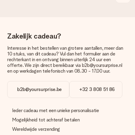
Je kunt kiezen uit een normale snelle levering, of een express
levering. Per cadeau worden de mogelijke leveropties
weergegeven op de artikelpagina. Het cadeau dat je wilt
bestellen wordt verstuurd als pakketpost of als
brievenbuspakje. Wil je weten of je een pakketje of
brievenbus stuk mag verwachten, neem dan even contact op
Zakelijk cadeau?
met onze klantenservice.
Betalen
Interesse in het bestellen van grotere aantallen, meer dan
10 stuks, van dit cadeau? Vul dan het formulier aan de
Hoe kan ik mijn bestelling betalen?
rechterkant in en ontvang binnen uiterlijk 24 uur een
Wij bieden de volgende betaalmethodes aan: iDeal, Paypal,
offerte. We zijn direct bereikbaar via b2b@yoursurprise.nl
creditcard of handmatige overboeking. Hou bij handmatige
en op werkdagen telefonisch van 08.30 - 17.00 uur.
overboeking wel rekening met 3 dagen extra levertijd van je
cadeau.
b2b@yoursurprise.be
+32 3 808 51 86
Cadeau ontvangen
Wat als het cadeau toch niet helemaal naar mijn zin is?
We vinden het erg vervelend als je cadeau niet naar wens is
Ieder cadeau met een unieke personalisatie
geleverd. Je kunt hiervoor contact opnemen met onze
klantenservice, zij helpen je graag bij het vinden van een
Mogelijkheid tot achteraf betalen
passende oplossing.
Wereldwijde verzending
Wordt de factuur met de bestelling meegestuurd?