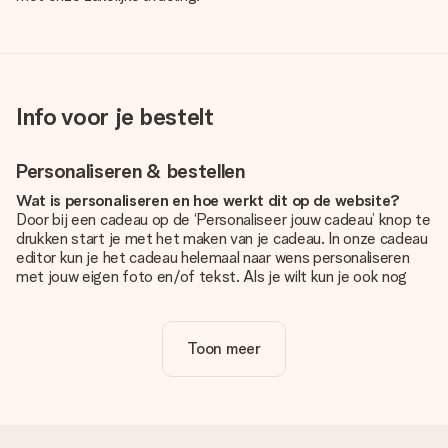
Info voor je bestelt
Personaliseren & bestellen
Wat is personaliseren en hoe werkt dit op de website?
Door bij een cadeau op de ‘Personaliseer jouw cadeau’ knop te
drukken start je met het maken van je cadeau. In onze cadeau
editor kun je het cadeau helemaal naar wens personaliseren
met jouw eigen foto en/of tekst. Als je wilt kun je ook nog
kiezen voor een tof design om je unieke cadeau helemaal af
te maken.
Toon meer
Is personalisatie in de prijs inbegrepen?
De prijs die op de website wordt getoond is inclusief de
personalisatie van jouw cadeau. Wel zo duidelijk!
Hoe weet ik of mijn foto van de juiste kwaliteit is?
We willen er zeker van zijn dat je helemaal blij bent met je