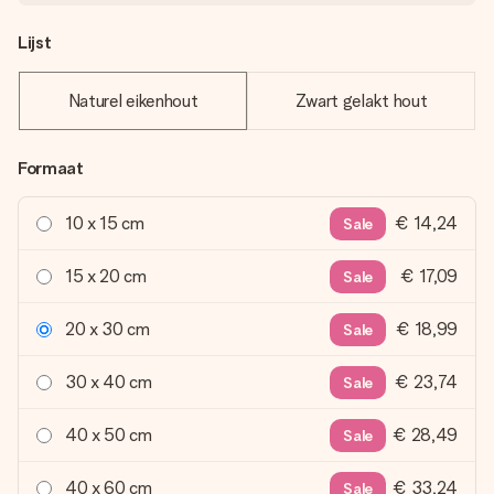
Lijst
Naturel eikenhout
Zwart gelakt hout
Formaat
10 x 15 cm
€ 14,24
Sale
15 x 20 cm
€ 17,09
Sale
20 x 30 cm
€ 18,99
Sale
30 x 40 cm
€ 23,74
Sale
40 x 50 cm
€ 28,49
Sale
40 x 60 cm
€ 33,24
Sale