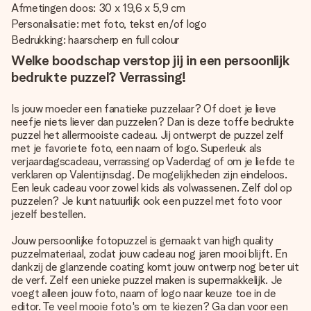
Afmetingen doos: 30 x 19,6 x 5,9 cm
Personalisatie: met foto, tekst en/of logo
Bedrukking: haarscherp en full colour
Welke boodschap verstop jij in een persoonlijk
bedrukte puzzel? Verrassing!
Is jouw moeder een fanatieke puzzelaar? Of doet je lieve
neefje niets liever dan puzzelen? Dan is deze toffe bedrukte
puzzel het allermooiste cadeau. Jij ontwerpt de puzzel zelf
met je favoriete foto, een naam of logo. Superleuk als
verjaardagscadeau, verrassing op Vaderdag of om je liefde te
verklaren op Valentijnsdag. De mogelijkheden zijn eindeloos.
Een leuk cadeau voor zowel kids als volwassenen. Zelf dol op
puzzelen? Je kunt natuurlijk ook een puzzel met foto voor
jezelf bestellen.
Jouw
persoonlijke fotopuzzel
is gemaakt van high quality
puzzelmateriaal, zodat jouw cadeau nog jaren mooi blijft. En
dankzij de glanzende coating komt jouw ontwerp nog beter uit
de verf. Zelf een unieke puzzel maken is supermakkelijk. Je
voegt alleen jouw foto, naam of logo naar keuze toe in de
editor. Te veel mooie foto's om te kiezen? Ga dan voor een