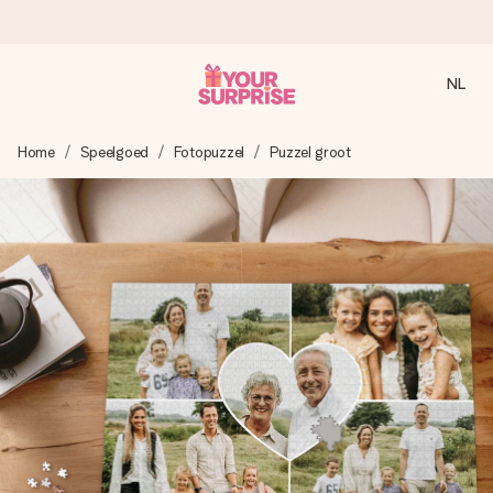
NL
Voor 16:00 besteld, vandaag verzonden
Home
Speelgoed
Fotopuzzel
Puzzel groot
We maken jouw cadeau met zorg en zorgen dat het
razendsnel onderweg is - zodat jij kunt geven op precies
het juiste moment, wanneer het het meeste betekent.
4,8 (gebaseerd op +8.000 reviews)
Onze cadeaus worden gewaardeerd. Klanten beoordelen
ons met een 4,7 op Google Reviews
Gratis wenskaartje
Je maakt in een paar stappen iets unieks – met haar naam,