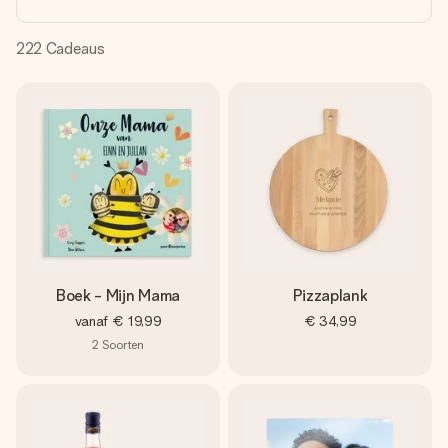
jullie foto of een boodschap die raakt. Zonder gedoe, maar
met alle aandacht voor het moment.
222
Cadeaus
Boek - Mijn Mama
Pizzaplank
vanaf
€ 19,99
€ 34,99
2
Soorten