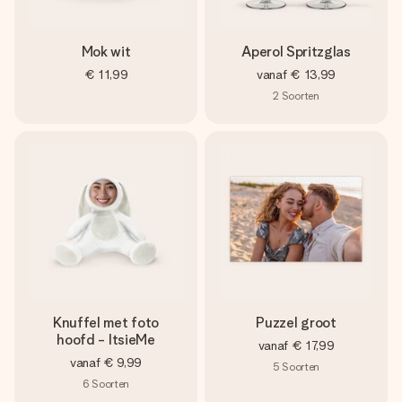
Mok wit
Aperol Spritzglas
€ 11,99
vanaf
€ 13,99
2
Soorten
Knuffel met foto
Puzzel groot
hoofd - ItsieMe
vanaf
€ 17,99
vanaf
€ 9,99
5
Soorten
6
Soorten