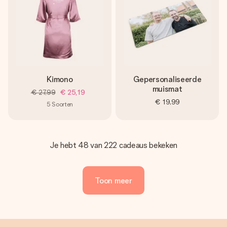
Kimono
Gepersonaliseerde
muismat
€ 27,99
€ 25,19
€ 19,99
5
Soorten
Je hebt 48 van 222 cadeaus bekeken
Toon meer