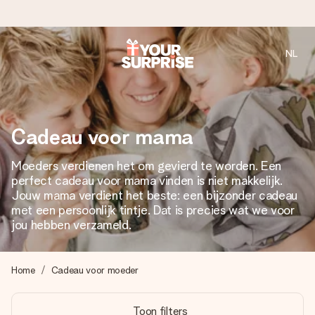
NL
Voor 16:00 besteld, vandaag verzonden
We maken jouw cadeau met zorg en zorgen dat het
razendsnel onderweg is - zodat jij kunt geven op precies
het juiste moment, wanneer het het meeste betekent.
Cadeau voor mama
Moeders verdienen het om gevierd te worden. Een
perfect cadeau voor mama vinden is niet makkelijk.
4,8 (gebaseerd op +8.000 reviews)
Jouw mama verdient het beste: een bijzonder cadeau
Onze cadeaus worden gewaardeerd. Klanten beoordelen
met een persoonlijk tintje. Dat is precies wat we voor
ons met een 4,7 op Google Reviews
jou hebben verzameld.
Home
Cadeau voor moeder
Gratis wenskaartje
Je maakt in een paar stappen iets unieks – met haar naam,
Toon filters