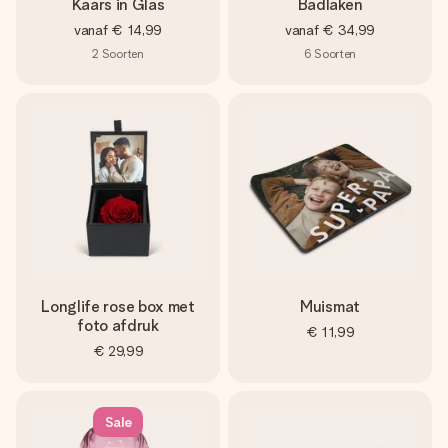
Kaars in Glas
Badlaken
vanaf
€ 14,99
vanaf
€ 34,99
2
Soorten
6
Soorten
Longlife rose box met
Muismat
foto afdruk
€ 11,99
€ 29,99
Sale