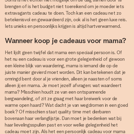
brengen of is het budget niet toereikend om je moeder iets
extravagants cadeau te doen. Toch kan een cadeau net zo
betekenisvol en gewaardeerd zijn, ook al is het geen luxe reis.
Iets unieks en persoonlijks krijgen is altijd hartverwarmend.
Wanneer koop je cadeaus voor mama?
Het lijdt geen twijfel dat mama een speciaal persoon is. Of
het nu een cadeau is voor een grote gelegenheid of gewoon
een kleine blijk van waardering, mama is iemand die op de
juiste manier gevierd moet worden. Dit kan betekenen dat je
omringd bent door al je vrienden, alleen je naasten of soms
alleen jij en mama. Je moet jezelf afvragen: wat waardeert
mama? Misschien houdt ze van een ontspannende
bergwandeling, of zit ze graag met haar breiwerk voor de
warme open haard? Wat dacht je van wegdromen in een goed
boek? Of misschien staat quality time met dierbaren
bovenaan haar verlanglijstje. Dan moet je bedenken wat bij
haar lievelingsspullen past en voor welke gelegenheid het
cadeau moet zijn. Als het een persoonlijk cadeau voor mama