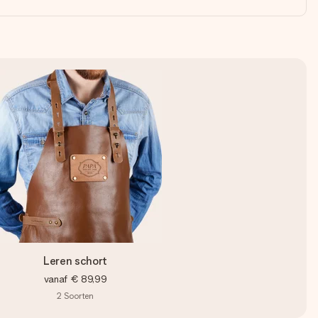
Leren schort
vanaf
€ 89,99
2
Soorten