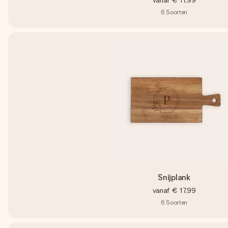
vanaf
€ 17,99
6
Soorten
Snijplank
vanaf
€ 17,99
6
Soorten