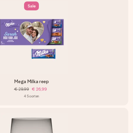
Sale
Mega Milka reep
€ 29,99
€ 26,99
4
Soorten