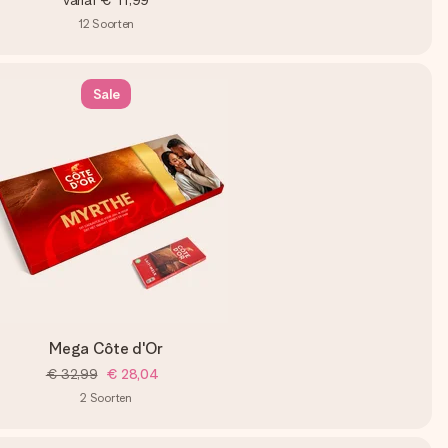
vanaf
€ 11,99
12
Soorten
Sale
Mega Côte d'Or
€ 32,99
€ 28,04
2
Soorten