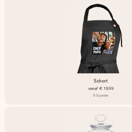
Schort
vanaf
€ 19,99
6
Soorten