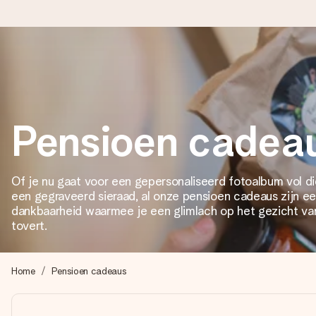
Voor 16:00 besteld, vandaag verzonden
We maken jouw cadeau met zorg en zorgen dat het razendsnel 
Pensioen cadea
4,8 (gebaseerd op +8.000 reviews)
Of je nu gaat voor een ​​gepersonaliseerd fotoalbum vol 
Onze cadeaus worden gewaardeerd. Klanten beoordelen ons 
een gegraveerd sieraad, al onze pensioen cadeaus zijn een
dankbaarheid waarmee je een glimlach op het gezicht v
tovert.
Gratis wenskaartje
Je maakt in een paar stappen iets unieks – met haar naam, ju
Home
Pensioen cadeaus