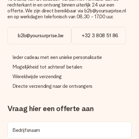
overboeking wel rekening met 3 dagen extra levertijd van je
rechterkant in en ontvang binnen uiterlijk 24 uur een
cadeau.
offerte. We zijn direct bereikbaar via b2b@yoursurprise.nl
en op werkdagen telefonisch van 08.30 - 17.00 uur.
Cadeau ontvangen
Wat als het cadeau toch niet helemaal naar mijn zin is?
We vinden het erg vervelend als je cadeau niet naar wens is
b2b@yoursurprise.be
+32 3 808 51 86
geleverd. Je kunt hiervoor contact opnemen met onze
klantenservice, zij helpen je graag bij het vinden van een
passende oplossing.
Ieder cadeau met een unieke personalisatie
Wordt de factuur met de bestelling meegestuurd?
Mogelijkheid tot achteraf betalen
Er wordt geen factuur meegestuurd bij je bestelling. Je
ontvangt deze bij de bevestiging van de verzending en je kunt
Wereldwijde verzending
deze ook altijd terugvinden in jouw MySurprise. Je kunt dus
Directe verzending naar de ontvangers
gerust het cadeau gelijk bij de ontvanger laten afleveren, zo is
het echt een verrassing!
Vraag hier een offerte aan
Bedrijfsnaam