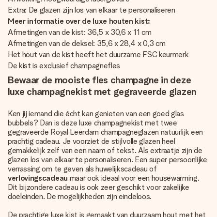
Extra: De glazen zijn los van elkaar te personaliseren
Meer informatie over de luxe houten kist:
Afmetingen van de kist: 36,5 x 30,6 x 11 cm
Afmetingen van de deksel: 35,6 x 28,4 x 0,3 cm
Het hout van de kist heeft het duurzame FSC keurmerk
De kist is exclusief champagnefles
Bewaar de mooiste fles champagne in deze
luxe champagnekist met gegraveerde glazen
Ken jij iemand die écht kan genieten van een goed glas
bubbels? Dan is deze luxe champagnekist met twee
gegraveerde Royal Leerdam champagneglazen natuurlijk een
prachtig cadeau. Je voorziet de stijlvolle glazen heel
gemakkelijk zelf van een naam of tekst. Als extraatje zijn de
glazen los van elkaar te personaliseren. Een super persoonlijke
verrassing om te geven als huwelijkscadeau of
verlovingscadeau
maar ook ideaal voor een housewarming.
Dit bijzondere cadeau is ook zeer geschikt voor zakelijke
doeleinden. De mogelijkheden zijn eindeloos.
De prachtige luxe kist is gemaakt van duurzaam hout met het