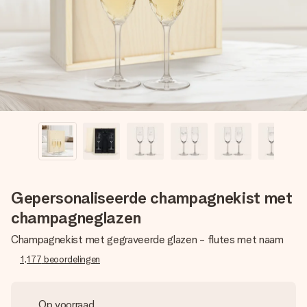
jullie foto of een boodschap die raakt. Zonder gedoe, maar
met alle aandacht voor het moment.
Gepersonaliseerde champagnekist met
champagneglazen
Champagnekist met gegraveerde glazen - flutes met naam
1,177
beoordelingen
Op voorraad