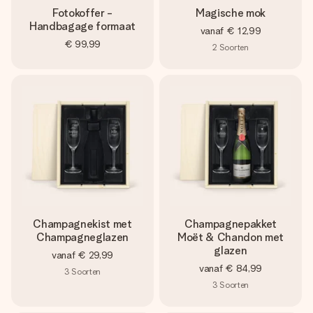
Fotokoffer -
Magische mok
Handbagage formaat
vanaf
€ 12,99
€ 99,99
2
Soorten
Champagnekist met
Champagnepakket
Champagneglazen
Moët & Chandon met
glazen
vanaf
€ 29,99
vanaf
€ 84,99
3
Soorten
3
Soorten