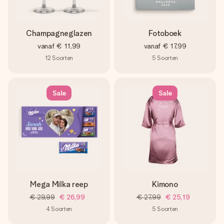
Champagneglazen
Fotoboek
vanaf
€ 11,99
vanaf
€ 17,99
12
Soorten
5
Soorten
Sale
Sale
Mega Milka reep
Kimono
€ 29,99
€ 26,99
€ 27,99
€ 25,19
4
Soorten
5
Soorten