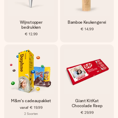
Wijnstopper
Bamboe Keukengerei
bedrukken
€ 14,99
€ 12,99
M&m's cadeaupakket
Giant KitKat
Chocolade Reep
vanaf
€ 19,99
€ 29,99
2
Soorten