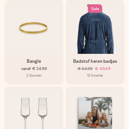
Sale
Bangle
Badstof heren badjas
vanaf
€ 24,99
€ 54,99
€ 49,49
2
Soorten
12
Soorten