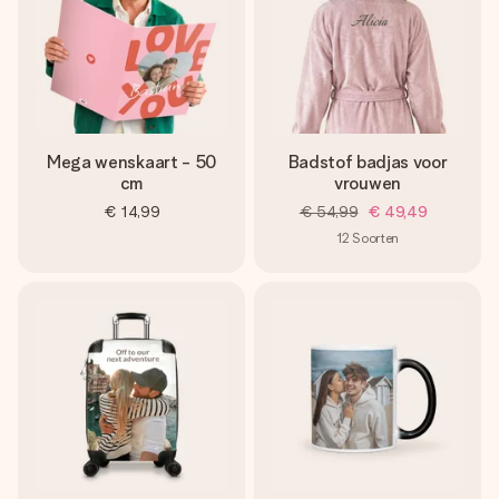
Mega wenskaart - 50
Badstof badjas voor
cm
vrouwen
€ 14,99
€ 54,99
€ 49,49
12
Soorten