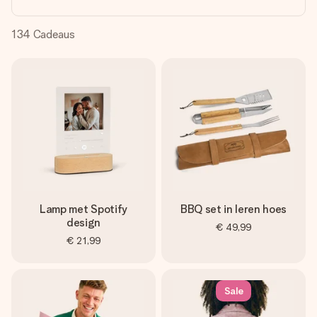
jullie foto of een boodschap die raakt. Zonder gedoe, maar
met alle aandacht voor het moment.
134
Cadeaus
Lamp met Spotify
BBQ set in leren hoes
design
€ 49,99
€ 21,99
Sale