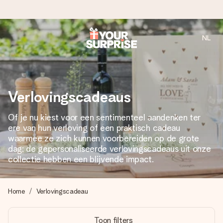
NL
Voor 16:00 besteld, vandaag verzonden
We maken jouw cadeau met zorg en zorgen dat het
razendsnel onderweg is - zodat jij kunt geven op precies
het juiste moment, wanneer het het meeste betekent.
Verlovingscadeaus
Of je nu kiest voor een sentimenteel aandenken ter
ere van hun verloving of een praktisch cadeau
4,8 (gebaseerd op +8.000 reviews)
waarmee ze zich kunnen voorbereiden op de grote
Onze cadeaus worden gewaardeerd. Klanten beoordelen
dag: de gepersonaliseerde verlovingscadeaus uit onze
ons met een 4,7 op Google Reviews
collectie hebben een blijvende impact.
Home
Verlovingscadeau
Gratis wenskaartje
Je maakt in een paar stappen iets unieks – met haar naam,
Toon filters