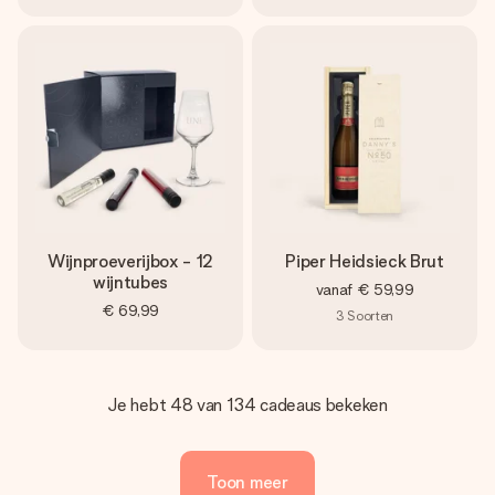
Wijnproeverijbox - 12
Piper Heidsieck Brut
wijntubes
vanaf
€ 59,99
€ 69,99
3
Soorten
Je hebt 48 van 134 cadeaus bekeken
Toon meer