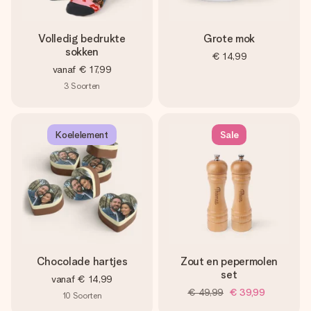
Volledig bedrukte
Grote mok
sokken
€ 14,99
vanaf
€ 17,99
3
Soorten
Koelelement
Sale
Chocolade hartjes
Zout en pepermolen
set
vanaf
€ 14,99
€ 49,99
€ 39,99
10
Soorten