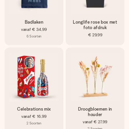
Badlaken
Longlife rose box met
foto afdruk
vanaf
€ 34,99
€ 29,99
6
Soorten
Celebrations mix
Droogbloemen in
houder
vanaf
€ 16,99
vanaf
€ 27,99
2
Soorten
2
Soorten