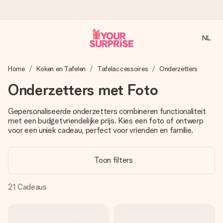
NL
Voor 16:00 besteld, vandaag verzonden
Home
Koken en Tafelen
Tafelaccessoires
Onderzetters
We maken jouw cadeau met zorg en zorgen dat het
razendsnel onderweg is - zodat jij kunt geven op precies
Onderzetters met Foto
het juiste moment, wanneer het het meeste betekent.
Gepersonaliseerde onderzetters combineren functionaliteit
met een budgetvriendelijke prijs. Kies een foto of ontwerp
voor een uniek cadeau, perfect voor vrienden en familie.
4,8 (gebaseerd op +8.000 reviews)
Onze cadeaus worden gewaardeerd. Klanten beoordelen
ons met een 4,7 op Google Reviews
Toon filters
21
Cadeaus
Gratis wenskaartje
Je maakt in een paar stappen iets unieks – met haar naam,