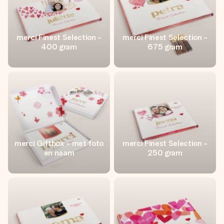
merci Finest Selection -
merci Finest Selection -
400 gram
675 gram
merci Giftbox - met foto
merci Finest Selection -
en naam
250 gram