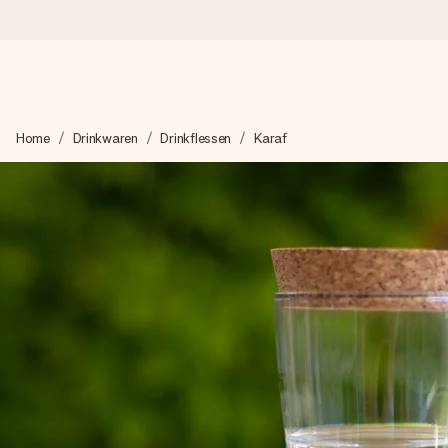
Voor 16:00 besteld, vandaag verzonden
Home
Drinkwaren
Drinkflessen
Karaf
We maken jouw cadeau met zorg en zorgen dat het razendsnel 
4,8 (gebaseerd op +8.000 reviews)
Onze cadeaus worden gewaardeerd. Klanten beoordelen ons 
Gratis wenskaartje
Je maakt in een paar stappen iets unieks – met haar naam, ju