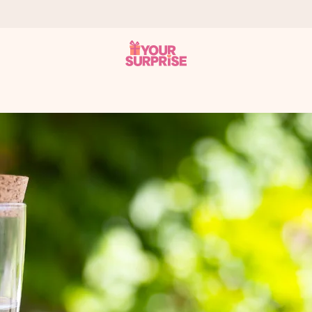
onderweg is - zodat jij kunt geven op precies het juiste moment,
met een 4,7 op Google Reviews
llie foto of een boodschap die raakt. Zonder gedoe, maar met alle