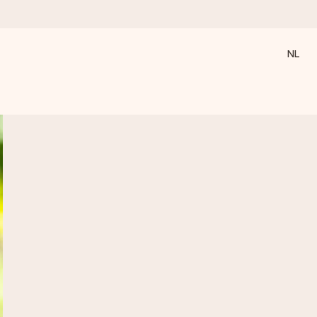
NL
 wanneer het het meeste betekent.
 aandacht voor het moment.