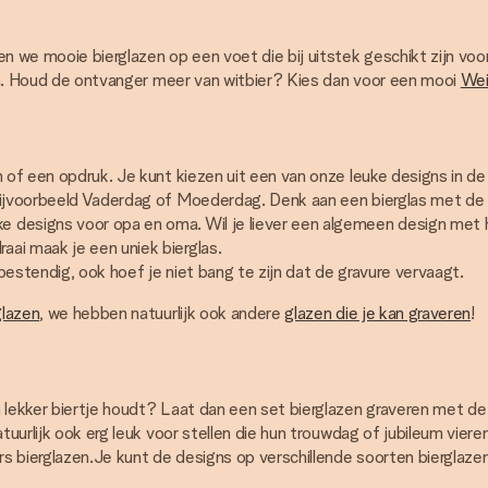
n we mooie bierglazen op een voet die bij uitstek geschikt zijn voor
eren. Houd de ontvanger meer van witbier? Kies dan voor een mooi
Wei
am of een opdruk. Je kunt kiezen uit een van onze leuke designs in 
bijvoorbeeld Vaderdag of Moederdag. Denk aan een bierglas met de 
esigns voor opa en oma. Wil je liever een algemeen design met hartj
ai maak je een uniek bierglas.
rbestendig, ook hoef je niet bang te zijn dat de gravure vervaagt.
glazen
, we hebben natuurlijk ook andere
glazen die je kan graveren
!
n lekker biertje houdt? Laat dan een set bierglazen graveren met d
tuurlijk ook erg leuk voor stellen die hun trouwdag of jubileum vieren
rs bierglazen.Je kunt de designs op verschillende soorten bierglazen