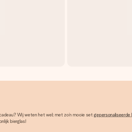
l cadeau? Wij weten het wel; met zo’n mooie set
gepersonaliseerde 
lijk bierglas!