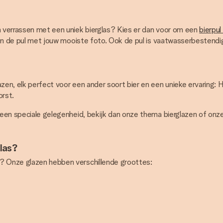
on verrassen met een uniek bierglas? Kies er dan voor om een
bierpul
kken de pul met jouw mooiste foto. Ook de pul is vaatwasserbestendi
en, elk perfect voor een ander soort bier en een unieke ervaring: He
orst.
r een speciale gelegenheid, bekijk dan onze thema bierglazen of onz
glas?
n? Onze glazen hebben verschillende groottes: