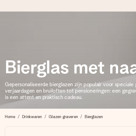
Voor 16:00 besteld, vandaag verzonden
We maken jouw cadeau met zorg en zorgen dat het razendsnel 
Bierglas met n
4,8 (gebaseerd op +8.000 reviews)
Onze cadeaus worden gewaardeerd. Klanten beoordelen ons 
Gepersonaliseerde bierglazen zijn populair voor special
verjaardagen en bruiloften tot pensioneringen: een gegr
is een attent en praktisch cadeau.
Gratis wenskaartje
Je maakt in een paar stappen iets unieks – met haar naam, ju
Home
Drinkwaren
Glazen graveren
Bierglazen