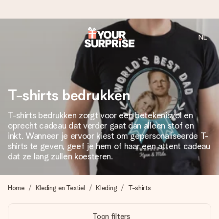
NL
Voor 16:00 besteld, vandaag verzonden
We maken jouw cadeau met zorg en zorgen dat het
razendsnel onderweg is - zodat jij kunt geven op precies
het juiste moment, wanneer het het meeste betekent.
T-shirts bedrukken
T-shirts bedrukken zorgt voor een betekenisvol en
oprecht cadeau dat verder gaat dan alleen stof en
4,8 (gebaseerd op +8.000 reviews)
inkt. Wanneer je ervoor kiest om gepersonaliseerde T-
Onze cadeaus worden gewaardeerd. Klanten beoordelen
shirts te geven, geef je hem of haar een attent cadeau
ons met een 4,7 op Google Reviews
dat ze lang zullen koesteren.
Home
Kleding en Textiel
Kleding
T-shirts
Gratis wenskaartje
Je maakt in een paar stappen iets unieks – met haar naam,
Toon filters