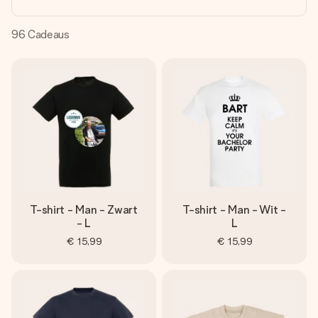
jullie foto of een boodschap die raakt. Zonder gedoe, maar
met alle aandacht voor het moment.
96
Cadeaus
T-shirt - Man - Zwart
T-shirt - Man - Wit -
- L
L
€ 15,99
€ 15,99