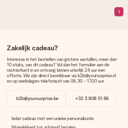
Wat als de kleur of optie die ik wil niet beschikbaar is?
Ben je op zoek naar een specifiek cadeau of een cadeau in
1
een bepaalde kleur, maar je ziet die niet op de website staan?
Neem dan even contact op met onze klantenservice, zij
helpen je graag!
Hoe voeg ik een wenskaartje toe? / Wat houdt het
wenskaartje in?
Door in onze winkelmand op ‘Gratis wenskaartje’ te klikken kun
Zakelijk cadeau?
je een leuk kaartje toevoegen bij je cadeau. Op dit kaartje kun
je een persoonlijke boodschap plaatsen, zodat de ontvanger
Interesse in het bestellen van grotere aantallen, meer dan
precies weet van wie de verrassing afkomstig is.
10 stuks, van dit cadeau? Vul dan het formulier aan de
rechterkant in en ontvang binnen uiterlijk 24 uur een
Wordt mijn cadeau ingepakt geleverd?
offerte. We zijn direct bereikbaar via b2b@yoursurprise.nl
Momenteel hebben we (nog) geen inpakservice om jouw
en op werkdagen telefonisch van 08.30 - 17.00 uur.
cadeau mooi in te pakken. Wel versturen we onze cadeaus in
een feestelijke verzendverpakking. Zo is jouw cadeau klaar om
gegeven te worden of direct naar de ontvanger te versturen.
b2b@yoursurprise.be
+32 3 808 51 86
Levertijd, bezorgopties en verzendkosten
Kan ik een afleverdatum kiezen?
Ieder cadeau met een unieke personalisatie
Ja, dat kan! In onze winkelmand kun je bij de meeste cadeaus
Mogelijkheid tot achteraf betalen