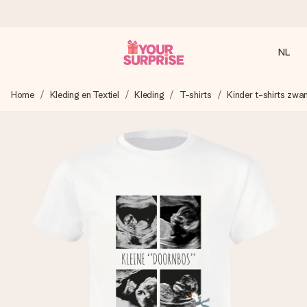
NL
Voor 16:00 besteld, vandaag verzonden
Home
Kleding en Textiel
Kleding
T-shirts
Kinder t-shirts zw
We maken jouw cadeau met zorg en zorgen dat het
razendsnel onderweg is - zodat jij kunt geven op precies
het juiste moment, wanneer het het meeste betekent.
4,8 (gebaseerd op +8.000 reviews)
Onze cadeaus worden gewaardeerd. Klanten beoordelen
ons met een 4,7 op Google Reviews
Gratis wenskaartje
Je maakt in een paar stappen iets unieks – met haar naam,