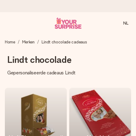
NL
Voor 16:00 besteld, vandaag verzonden
Home
Merken
Lindt chocolade cadeaus
We maken jouw cadeau met zorg en zorgen dat het
razendsnel onderweg is - zodat jij kunt geven op precies
het juiste moment, wanneer het het meeste betekent.
Lindt chocolade
Gepersonaliseerde cadeaus Lindt
4,8 (gebaseerd op +8.000 reviews)
Onze cadeaus worden gewaardeerd. Klanten beoordelen
ons met een 4,7 op Google Reviews
Gratis wenskaartje
Je maakt in een paar stappen iets unieks – met haar naam,