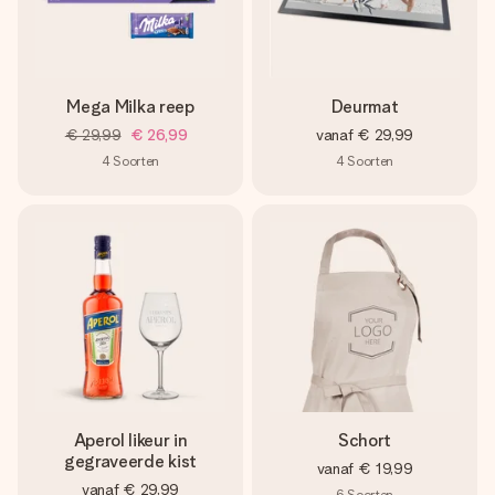
Mega Milka reep
Deurmat
€ 29,99
€ 26,99
vanaf
€ 29,99
4
Soorten
4
Soorten
Aperol likeur in
Schort
gegraveerde kist
vanaf
€ 19,99
vanaf
€ 29,99
6
Soorten