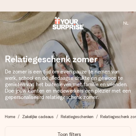
NL
Voor 16:00 besteld, vandaag verzonden
We maken jouw cadeau met zorg en zorgen dat het
razendsnel onderweg is - zodat jij kunt geven op precies
het juiste moment, wanneer het het meeste betekent.
Relatiegeschenk zomer
De zomer is een tijd om even pauze te nemen van
werk, school en de alledaagse drukte en gewoon te
4,8 (gebaseerd op +8.000 reviews)
genieten van het buitenleven met familie en vrienden.
Onze cadeaus worden gewaardeerd. Klanten beoordelen
Doe jouw klanten en medewerkers een plezier met een
ons met een 4,7 op Google Reviews
gepersonaliseerd relatiegeschenk zomer.
Home
Zakelijke cadeaus
Relatiegeschenken
Relatiegeschenk zo
Gratis wenskaartje
Je maakt in een paar stappen iets unieks – met haar naam,
Toon filters