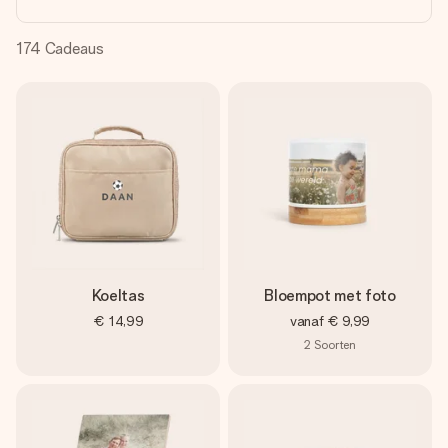
jullie foto of een boodschap die raakt. Zonder gedoe, maar
met alle aandacht voor het moment.
174
Cadeaus
Koeltas
Bloempot met foto
€ 14,99
vanaf
€ 9,99
2
Soorten