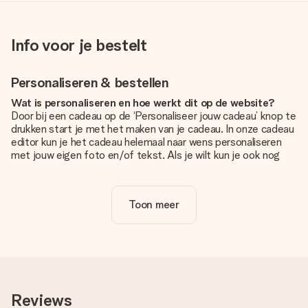
Info voor je bestelt
Personaliseren & bestellen
Wat is personaliseren en hoe werkt dit op de website?
Door bij een cadeau op de ‘Personaliseer jouw cadeau’ knop te
drukken start je met het maken van je cadeau. In onze cadeau
editor kun je het cadeau helemaal naar wens personaliseren
met jouw eigen foto en/of tekst. Als je wilt kun je ook nog
kiezen voor een tof design om je unieke cadeau helemaal af
te maken.
Toon meer
Is personalisatie in de prijs inbegrepen?
De prijs die op de website wordt getoond is inclusief de
personalisatie van jouw cadeau. Wel zo duidelijk!
Hoe weet ik of mijn foto van de juiste kwaliteit is?
We willen er zeker van zijn dat je helemaal blij bent met je
cadeau. Daarom is het belangrijk om foto's van hoge kwaliteit
Reviews
te gebruiken. Als je niet zeker bent over de kwaliteit van je