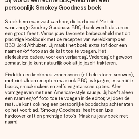
Jij wordt een echte BBQ-held met een
persoonlijk Smokey Goodness boek
Steek hem maar vast aan hoor, die barbecue! Met dit
waanzinnige Smokey Goodness BBQ-boek wordt de zomer
een groot feest. Verras jouw favoriete barbecueheld met dit
prachtige kookboek met de recepten van wereldkampioen
BBQ Jord Althuizen. Jij maakt het boek extra tof door een
naam en/of foto aan de kaft toe te voegen. Het
allerleukste cadeau voor een verjaardag
, Vaderdag of gewoon
zomaar. En je kunt natuurlijk ook altijd jezelf trakteren.
Eindelijk een kookboek voor mannen (of hele stoere vrouwen),
met niet alleen recepten maar ook BBQ-vakjargon, essentiële
basics, smaakmakers en zelfs vegetarische opties. Alles
vormgegeven met een American-style sausje. Jij hoeft alleen
een naam en/of foto toe te voegen in de editor, wij doen de
rest. Je kunt ook nog een persoonlijke boodschap achterlaten
op het voorblad. 'Smokey Goodness' heeft een luxe
hardcover kaft en prachtige foto's. Maak nu jouw boek met
naam!