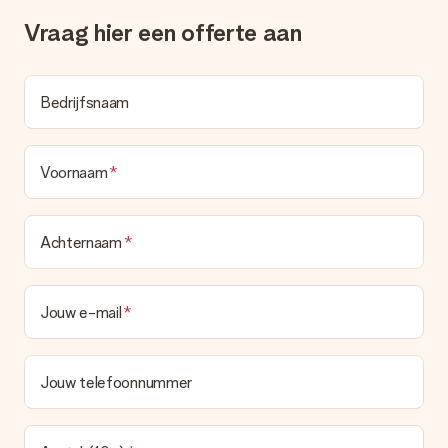
deze ook altijd terugvinden in jouw MySurprise. Je kunt dus
gerust het cadeau gelijk bij de ontvanger laten afleveren, zo is
Vraag hier een offerte aan
het echt een verrassing!
Bedrijfsnaam
Voornaam
Achternaam
Jouw e-mail
Jouw telefoonnummer