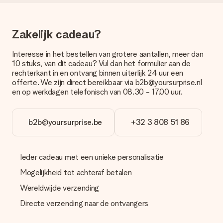
bestellen wordt verstuurd als pakketpost of als
brievenbuspakje. Wil je weten of je een pakketje of
brievenbus stuk mag verwachten, neem dan even contact op
Zakelijk cadeau?
met onze klantenservice.
Betalen
Interesse in het bestellen van grotere aantallen, meer dan
10 stuks, van dit cadeau? Vul dan het formulier aan de
Hoe kan ik mijn bestelling betalen?
rechterkant in en ontvang binnen uiterlijk 24 uur een
Wij bieden de volgende betaalmethodes aan: iDeal, Paypal,
offerte. We zijn direct bereikbaar via b2b@yoursurprise.nl
creditcard of handmatige overboeking. Hou bij handmatige
en op werkdagen telefonisch van 08.30 - 17.00 uur.
overboeking wel rekening met 3 dagen extra levertijd van je
cadeau.
b2b@yoursurprise.be
+32 3 808 51 86
Cadeau ontvangen
Wat als het cadeau toch niet helemaal naar mijn zin is?
We vinden het erg vervelend als je cadeau niet naar wens is
Ieder cadeau met een unieke personalisatie
geleverd. Je kunt hiervoor contact opnemen met onze
klantenservice, zij helpen je graag bij het vinden van een
Mogelijkheid tot achteraf betalen
passende oplossing.
Wereldwijde verzending
Wordt de factuur met de bestelling meegestuurd?
Directe verzending naar de ontvangers
Er wordt geen factuur meegestuurd bij je bestelling. Je
ontvangt deze bij de bevestiging van de verzending en je kunt