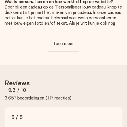
Wat is personaliseren en hoe werkt dit op de website?
Door bij een cadeau op de ‘Personaliseer jouw cadeau’ knop te
drukken start je met het maken van je cadeau. In onze cadeau
editor kun je het cadeau helemaal naar wens personaliseren
met jouw eigen foto en/of tekst. Als je wilt kun je ook nog
kiezen voor een tof design om je unieke cadeau helemaal af
te maken.
Toon meer
Is personalisatie in de prijs inbegrepen?
De prijs die op de website wordt getoond is inclusief de
personalisatie van jouw cadeau. Wel zo duidelijk!
Hoe weet ik of mijn foto van de juiste kwaliteit is?
We willen er zeker van zijn dat je helemaal blij bent met je
cadeau. Daarom is het belangrijk om foto's van hoge kwaliteit
Reviews
te gebruiken. Als je niet zeker bent over de kwaliteit van je
foto, neem dan contact op met onze klantenservice en stuur
9.3
/ 10
je foto mee met het cadeau dat je wilt bestellen. Zij kunnen
3,657 beoordelingen
(
117 reacties
)
de kwaliteit dan voor je controleren!
Welke formaten kan ik uploaden?
Je kan gebruik maken van JPG en PNG bestanden om te
5 / 5
uploaden in onze editor. Is dit te technisch of heb je een
afbeelding van een ander bestandstype die je graag zou willen