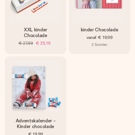
jullie foto of een boodschap die raakt. Zonder gedoe, maar
met alle aandacht voor het moment.
XXL kinder
kinder Chocolade
Chocolade
vanaf
€ 19,99
€ 27,99
€ 25,19
2
Soorten
Adventskalender -
Kinder chocolade
€ 19,99