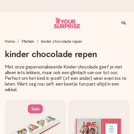
NL
Voor 16:00 besteld, vandaag verzonden
Home
Merken
kinder chocolade repen
We maken jouw cadeau met zorg en zorgen dat het
razendsnel onderweg is - zodat jij kunt geven op precies
kinder chocolade repen
het juiste moment, wanneer het het meeste betekent.
Met onze gepersonaliseerde Kinder chocolade geef je niet
alleen iets lekkers, maar ook een glimlach van oor tot oor.
Perfect om het kind in jezelf (of een ander) weer even los te
4,8 (gebaseerd op +8.000 reviews)
laten. Want zeg nou zelf: een beetje fun past altijd in een
Onze cadeaus worden gewaardeerd. Klanten beoordelen
wikkel.
ons met een 4,7 op Google Reviews
Sale
Gratis wenskaartje
Je maakt in een paar stappen iets unieks – met haar naam,