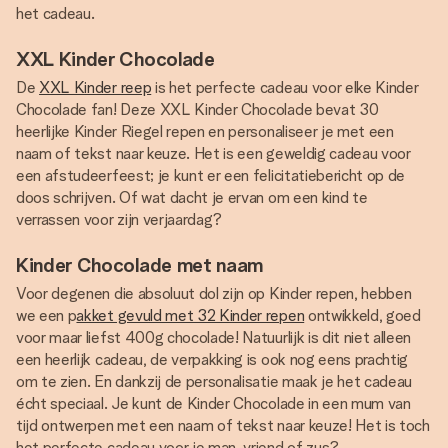
het cadeau.
XXL Kinder Chocolade
De
XXL Kinder reep
is het perfecte cadeau voor elke Kinder
Chocolade fan! Deze XXL Kinder Chocolade bevat 30
heerlijke Kinder Riegel repen en personaliseer je met een
naam of tekst naar keuze. Het is een geweldig cadeau voor
een afstudeerfeest; je kunt er een felicitatiebericht op de
doos schrijven. Of wat dacht je ervan om een kind te
verrassen voor zijn verjaardag?
Kinder Chocolade met naam
Voor degenen die absoluut dol zijn op Kinder repen, hebben
we een p
akket gevuld met 32 Kinder repen
ontwikkeld, goed
voor maar liefst 400g chocolade! Natuurlijk is dit niet alleen
een heerlijk cadeau, de verpakking is ook nog eens prachtig
om te zien. En dankzij de personalisatie maak je het cadeau
écht speciaal. Je kunt de Kinder Chocolade in een mum van
tijd ontwerpen met een naam of tekst naar keuze! Het is toch
het perfecte cadeau voor je man, vriend of zus?