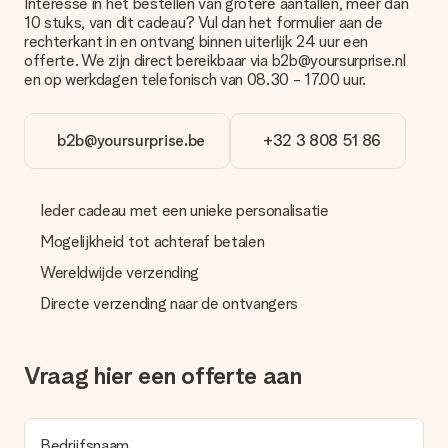
Interesse in het bestellen van grotere aantallen, meer dan
Betalen
10 stuks, van dit cadeau? Vul dan het formulier aan de
rechterkant in en ontvang binnen uiterlijk 24 uur een
Hoe kan ik mijn bestelling betalen?
offerte. We zijn direct bereikbaar via b2b@yoursurprise.nl
Wij bieden de volgende betaalmethodes aan: iDeal, Paypal,
en op werkdagen telefonisch van 08.30 - 17.00 uur.
creditcard of handmatige overboeking. Hou bij handmatige
overboeking wel rekening met 3 dagen extra levertijd van je
cadeau.
b2b@yoursurprise.be
+32 3 808 51 86
Cadeau ontvangen
Wat als het cadeau toch niet helemaal naar mijn zin is?
Ieder cadeau met een unieke personalisatie
We vinden het erg vervelend als je cadeau niet naar wens is
geleverd. Je kunt hiervoor contact opnemen met onze
Mogelijkheid tot achteraf betalen
klantenservice, zij helpen je graag bij het vinden van een
passende oplossing.
Wereldwijde verzending
Directe verzending naar de ontvangers
Wordt de factuur met de bestelling meegestuurd?
Er wordt geen factuur meegestuurd bij je bestelling. Je
ontvangt deze bij de bevestiging van de verzending en je kunt
deze ook altijd terugvinden in jouw MySurprise. Je kunt dus
Vraag hier een offerte aan
gerust het cadeau gelijk bij de ontvanger laten afleveren, zo is
het echt een verrassing!
Bedrijfsnaam