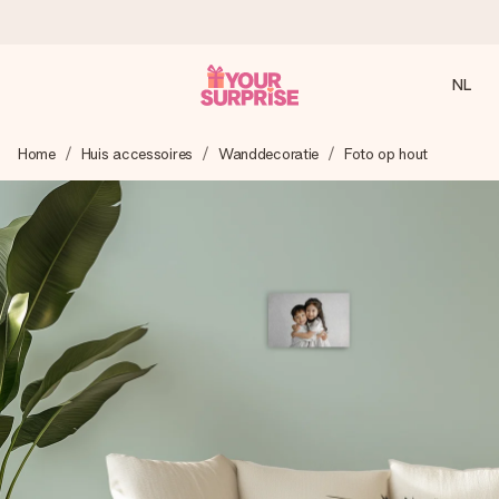
NL
Voor 16:00 besteld, vandaag verzonden
Home
Huis accessoires
Wanddecoratie
Foto op hout
We maken jouw cadeau met zorg en zorgen dat het
razendsnel onderweg is - zodat jij kunt geven op precies
het juiste moment, wanneer het het meeste betekent.
4,8 (gebaseerd op +8.000 reviews)
Onze cadeaus worden gewaardeerd. Klanten beoordelen
ons met een 4,7 op Google Reviews
Gratis wenskaartje
Je maakt in een paar stappen iets unieks – met haar naam,