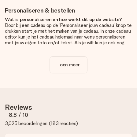
Personaliseren & bestellen
Wat is personaliseren en hoe werkt dit op de website?
Door bij een cadeau op de ‘Personaliseer jouw cadeau’ knop te
drukken start je met het maken van je cadeau. In onze cadeau
editor kun je het cadeau helemaal naar wens personaliseren
met jouw eigen foto en/of tekst. Als je wilt kun je ook nog
kiezen voor een tof design om je unieke cadeau helemaal af
te maken.
Toon meer
Is personalisatie in de prijs inbegrepen?
De prijs die op de website wordt getoond is inclusief de
personalisatie van jouw cadeau. Wel zo duidelijk!
Hoe weet ik of mijn foto van de juiste kwaliteit is?
We willen er zeker van zijn dat je helemaal blij bent met je
cadeau. Daarom is het belangrijk om foto's van hoge kwaliteit
Reviews
te gebruiken. Als je niet zeker bent over de kwaliteit van je
foto, neem dan contact op met onze klantenservice en stuur
8.8
/ 10
je foto mee met het cadeau dat je wilt bestellen. Zij kunnen
3,025 beoordelingen
(
183 reacties
)
de kwaliteit dan voor je controleren!
Welke formaten kan ik uploaden?