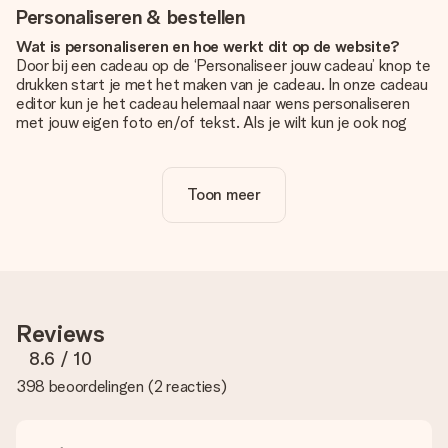
Personaliseren & bestellen
Wat is personaliseren en hoe werkt dit op de website?
Door bij een cadeau op de ‘Personaliseer jouw cadeau’ knop te
drukken start je met het maken van je cadeau. In onze cadeau
editor kun je het cadeau helemaal naar wens personaliseren
met jouw eigen foto en/of tekst. Als je wilt kun je ook nog
kiezen voor een tof design om je unieke cadeau helemaal af
te maken.
Toon meer
Is personalisatie in de prijs inbegrepen?
De prijs die op de website wordt getoond is inclusief de
personalisatie van jouw cadeau. Wel zo duidelijk!
Hoe weet ik of mijn foto van de juiste kwaliteit is?
We willen er zeker van zijn dat je helemaal blij bent met je
cadeau. Daarom is het belangrijk om foto's van hoge kwaliteit
Reviews
te gebruiken. Als je niet zeker bent over de kwaliteit van je
foto, neem dan contact op met onze klantenservice en stuur
8.6
/ 10
je foto mee met het cadeau dat je wilt bestellen. Zij kunnen
398 beoordelingen
(
2 reacties
)
de kwaliteit dan voor je controleren!
Welke formaten kan ik uploaden?
Je kan gebruik maken van JPG en PNG bestanden om te