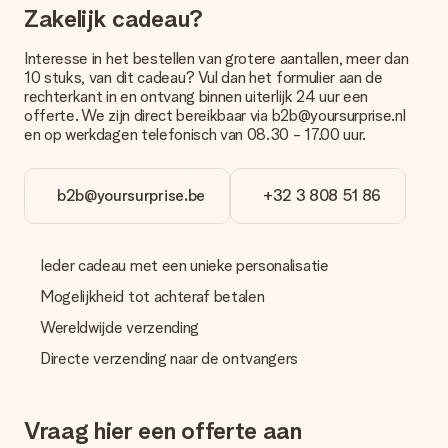
gegeven te worden of direct naar de ontvanger te versturen.
Zakelijk cadeau?
Levertijd, bezorgopties en verzendkosten
Interesse in het bestellen van grotere aantallen, meer dan
10 stuks, van dit cadeau? Vul dan het formulier aan de
Kan ik een afleverdatum kiezen?
rechterkant in en ontvang binnen uiterlijk 24 uur een
Ja, dat kan! In onze winkelmand kun je bij de meeste cadeaus
offerte. We zijn direct bereikbaar via b2b@yoursurprise.nl
precies aangeven wanneer jouw cadeau bezorgd moet
en op werkdagen telefonisch van 08.30 - 17.00 uur.
worden.
Wat is de levertijd en wanneer heb ik mijn cadeau in huis?
b2b@yoursurprise.be
+32 3 808 51 86
De levertijd is terug te vinden op de productpagina van het
cadeau. Je kunt erop vertrouwen dat het cadeau netjes op
deze dag wordt geleverd door onze vervoerder.
Ieder cadeau met een unieke personalisatie
Welke bezorgopties kan ik kiezen?
Mogelijkheid tot achteraf betalen
Je kunt kiezen uit een normale snelle levering, of een express
levering. Per cadeau worden de mogelijke leveropties
Wereldwijde verzending
weergegeven op de artikelpagina. Het cadeau dat je wilt
bestellen wordt verstuurd als pakketpost of als
Directe verzending naar de ontvangers
brievenbuspakje. Wil je weten of je een pakketje of
brievenbus stuk mag verwachten, neem dan even contact op
met onze klantenservice.
Vraag hier een offerte aan