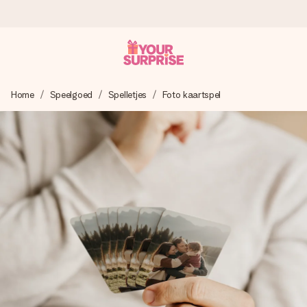
Voor 16:00 besteld, vandaag verzonden
Home
Speelgoed
Spelletjes
Foto kaartspel
We maken jouw cadeau met zorg en zorgen dat het
razendsnel onderweg is - zodat jij kunt geven op precies
het juiste moment, wanneer het het meeste betekent.
4,8 (gebaseerd op +8.000 reviews)
Onze cadeaus worden gewaardeerd. Klanten beoordelen
ons met een 4,7 op Google Reviews
Gratis wenskaartje
Je maakt in een paar stappen iets unieks – met haar naam,