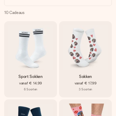
jullie foto of een boodschap die raakt. Zonder gedoe, maar
met alle aandacht voor het moment.
10
Cadeaus
Sport Sokken
Sokken
vanaf
€ 14,99
vanaf
€ 17,99
6
Soorten
3
Soorten