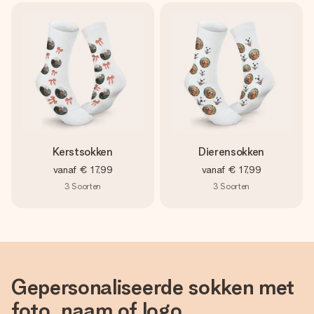
Kerstsokken
Dierensokken
vanaf
€ 17,99
vanaf
€ 17,99
3
Soorten
3
Soorten
Gepersonaliseerde sokken met
foto, naam of logo