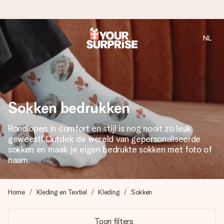
NL
Voor 16:00 besteld, vandaag verzonden
We maken jouw cadeau met zorg en zorgen dat het
razendsnel onderweg is - zodat jij kunt geven op precies
het juiste moment, wanneer het het meeste betekent.
Sokken bedrukken
Rondlopen in comfort en stijl is nog nooit zo leuk
4,8 (gebaseerd op +8.000 reviews)
geweest! Ontdek de wereld van gepersonaliseerde
Onze cadeaus worden gewaardeerd. Klanten beoordelen
sokken en maak je eigen bedrukte sokken met foto of
ons met een 4,7 op Google Reviews
naam.
Home
Kleding en Textiel
Kleding
Sokken
Gratis wenskaartje
Je maakt in een paar stappen iets unieks – met haar naam,
Toon filters