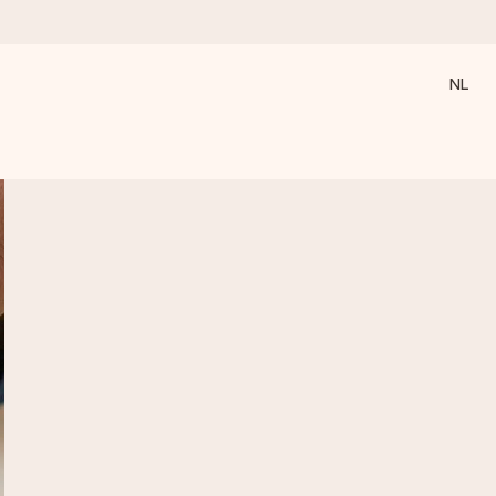
NL
 wanneer het het meeste betekent.
 aandacht voor het moment.