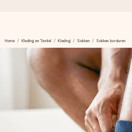
Voor 16:00 besteld, vandaag verzonden
Home
Kleding en Textiel
Kleding
Sokken
Sokken borduren
We maken jouw cadeau met zorg en zorgen dat het razendsnel 
4,8 (gebaseerd op +8.000 reviews)
Onze cadeaus worden gewaardeerd. Klanten beoordelen ons 
Gratis wenskaartje
Je maakt in een paar stappen iets unieks – met haar naam, ju