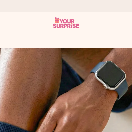
onderweg is - zodat jij kunt geven op precies het juiste moment,
met een 4,7 op Google Reviews
llie foto of een boodschap die raakt. Zonder gedoe, maar met alle