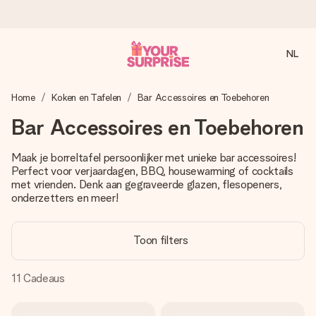
NL
Voor 16:00 besteld, vandaag verzonden
Home
Koken en Tafelen
Bar Accessoires en Toebehoren
We maken jouw cadeau met zorg en zorgen dat het
razendsnel onderweg is - zodat jij kunt geven op precies
Bar Accessoires en Toebehoren
het juiste moment, wanneer het het meeste betekent.
Maak je borreltafel persoonlijker met unieke bar accessoires!
Perfect voor verjaardagen, BBQ, housewarming of cocktails
met vrienden. Denk aan gegraveerde glazen, flesopeners,
4,8 (gebaseerd op +8.000 reviews)
onderzetters en meer!
Onze cadeaus worden gewaardeerd. Klanten beoordelen
ons met een 4,7 op Google Reviews
Toon filters
11
Cadeaus
Gratis wenskaartje
Je maakt in een paar stappen iets unieks – met haar naam,