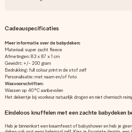
Cadeauspecificaties
Meer informatie over de babydeken:
Materiaal: super zacht fleece
Afmetingen: 83 x 87 x 1 cm
Gewicht: +/- 200 gram
Bedrukking: full colour print in de stof zelf
Personalisatie: met naam en/of foto
Wasvoorschriften:
Wassen op 40°C aanbevolen
Het dekentje bij voorkeur natuurlijk drogen en niet chemisch reini
Eindeloos knuffelen met een zachte babydeken 
Heb je binnenkort een kraamfeest of babyshower en heb je geen c
deken ook nog eens helemaal zelf. Kies je favoriete design, een 