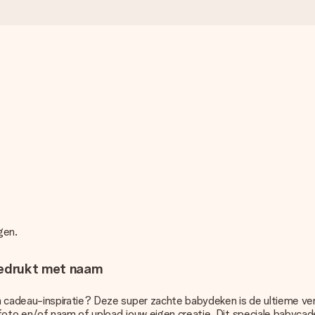
gen.
bedrukt met naam
adeau-inspiratie? Deze super zachte babydeken is de ultieme verras
foto en/of naam of upload jouw eigen creatie. Dit speciale babycad