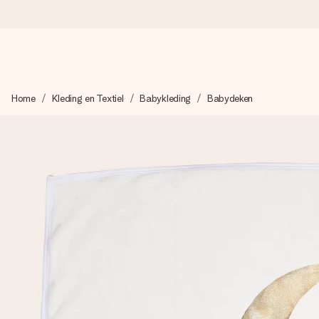
Voor 16:00 besteld, vandaag verzonden
Home
Kleding en Textiel
Babykleding
Babydeken
We maken jouw cadeau met zorg en zorgen dat het razendsnel 
4,8 (gebaseerd op +8.000 reviews)
Onze cadeaus worden gewaardeerd. Klanten beoordelen ons 
Gratis wenskaartje
Je maakt in een paar stappen iets unieks – met haar naam, ju