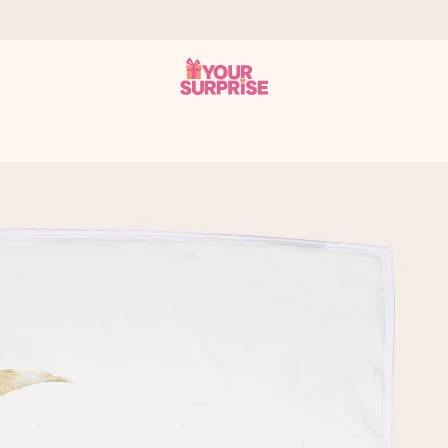
onderweg is - zodat jij kunt geven op precies het juiste moment,
met een 4,7 op Google Reviews
llie foto of een boodschap die raakt. Zonder gedoe, maar met alle