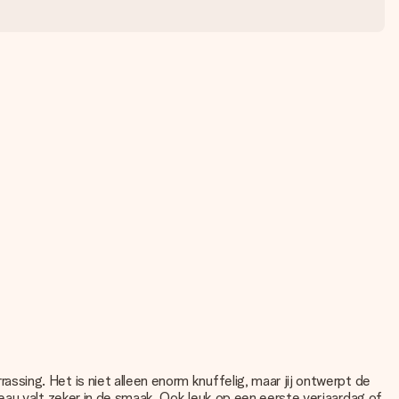
sing. Het is niet alleen enorm knuffelig, maar jij ontwerpt de
eau valt zeker in de smaak. Ook leuk op een eerste verjaardag of