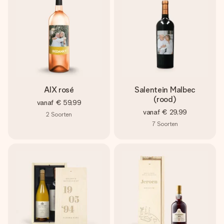
AIX rosé
Salentein Malbec
(rood)
vanaf
€ 59,99
vanaf
€ 29,99
2
Soorten
7
Soorten