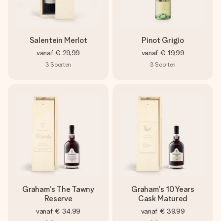
Salentein Merlot
Pinot Grigio
vanaf
€ 29,99
vanaf
€ 19,99
3
Soorten
3
Soorten
Graham's The Tawny
Graham's 10 Years
Reserve
Cask Matured
vanaf
€ 34,99
vanaf
€ 39,99