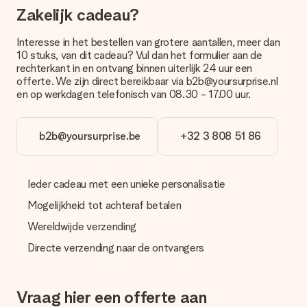
met onze klantenservice.
Zakelijk cadeau?
Betalen
Interesse in het bestellen van grotere aantallen, meer dan
Hoe kan ik mijn bestelling betalen?
10 stuks, van dit cadeau? Vul dan het formulier aan de
Wij bieden de volgende betaalmethodes aan: iDeal, Paypal,
rechterkant in en ontvang binnen uiterlijk 24 uur een
creditcard of handmatige overboeking. Hou bij handmatige
offerte. We zijn direct bereikbaar via b2b@yoursurprise.nl
overboeking wel rekening met 3 dagen extra levertijd van je
en op werkdagen telefonisch van 08.30 - 17.00 uur.
cadeau.
Cadeau ontvangen
b2b@yoursurprise.be
+32 3 808 51 86
Wat als het cadeau toch niet helemaal naar mijn zin is?
We vinden het erg vervelend als je cadeau niet naar wens is
geleverd. Je kunt hiervoor contact opnemen met onze
Ieder cadeau met een unieke personalisatie
klantenservice, zij helpen je graag bij het vinden van een
passende oplossing.
Mogelijkheid tot achteraf betalen
Wordt de factuur met de bestelling meegestuurd?
Wereldwijde verzending
Er wordt geen factuur meegestuurd bij je bestelling. Je
Directe verzending naar de ontvangers
ontvangt deze bij de bevestiging van de verzending en je kunt
deze ook altijd terugvinden in jouw MySurprise. Je kunt dus
gerust het cadeau gelijk bij de ontvanger laten afleveren, zo is
het echt een verrassing!
Vraag hier een offerte aan