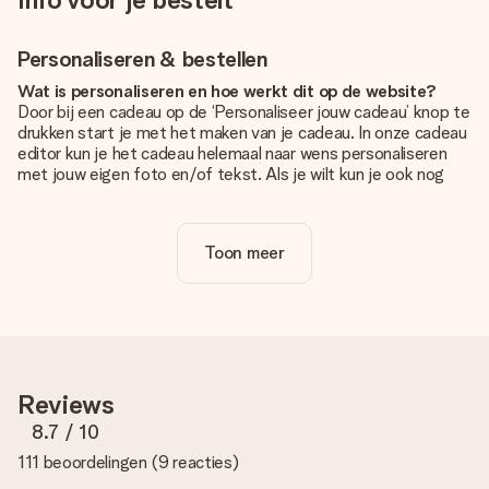
Personaliseren & bestellen
Wat is personaliseren en hoe werkt dit op de website?
Door bij een cadeau op de ‘Personaliseer jouw cadeau’ knop te
drukken start je met het maken van je cadeau. In onze cadeau
editor kun je het cadeau helemaal naar wens personaliseren
met jouw eigen foto en/of tekst. Als je wilt kun je ook nog
kiezen voor een tof design om je unieke cadeau helemaal af
te maken.
Toon meer
Is personalisatie in de prijs inbegrepen?
De prijs die op de website wordt getoond is inclusief de
personalisatie van jouw cadeau. Wel zo duidelijk!
Hoe weet ik of mijn foto van de juiste kwaliteit is?
We willen er zeker van zijn dat je helemaal blij bent met je
cadeau. Daarom is het belangrijk om foto's van hoge kwaliteit
Reviews
te gebruiken. Als je niet zeker bent over de kwaliteit van je
foto, neem dan contact op met onze klantenservice en stuur
8.7
/ 10
je foto mee met het cadeau dat je wilt bestellen. Zij kunnen
111 beoordelingen
(
9 reacties
)
de kwaliteit dan voor je controleren!