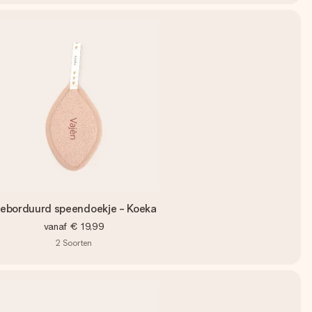
eborduurd speendoekje - Koeka
vanaf
€ 19,99
2
Soorten