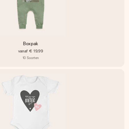
Boxpak
vanaf
€ 19,99
10
Soorten