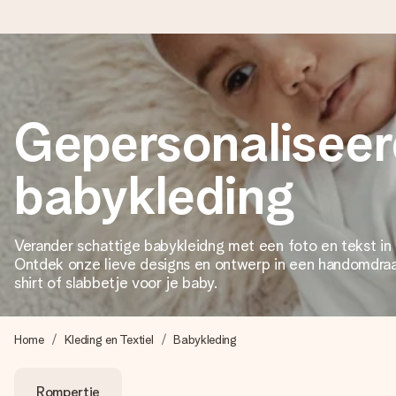
Voor 16:00 besteld, vandaag verzonden
Gepersonalisee
We maken jouw cadeau met zorg en zorgen dat het razendsnel 
babykleding
4,8 (gebaseerd op +8.000 reviews)
Onze cadeaus worden gewaardeerd. Klanten beoordelen ons 
Verander schattige babykleidng met een foto en tekst in 
Ontdek onze lieve designs en ontwerp in een handomdraa
shirt of slabbetje voor je baby.
Gratis wenskaartje
Je maakt in een paar stappen iets unieks – met haar naam, ju
Home
Kleding en Textiel
Babykleding
Rompertje