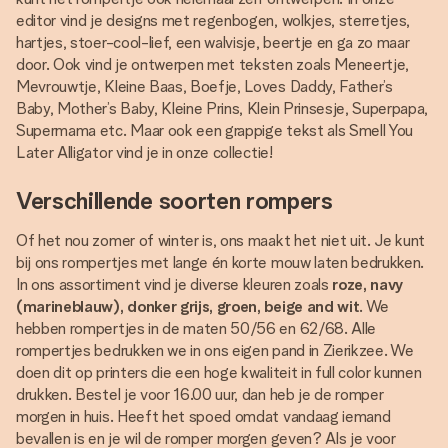
editor vind je designs met regenbogen, wolkjes, sterretjes,
hartjes, stoer-cool-lief, een walvisje, beertje en ga zo maar
door. Ook vind je ontwerpen met teksten zoals Meneertje,
Mevrouwtje, Kleine Baas, Boefje, Loves Daddy, Father’s
Baby, Mother’s Baby, Kleine Prins, Klein Prinsesje, Superpapa,
Supermama etc. Maar ook een grappige tekst als Smell You
Later Alligator vind je in onze collectie!
Verschillende soorten rompers
Of het nou zomer of winter is, ons maakt het niet uit. Je kunt
bij ons rompertjes met lange én korte mouw laten bedrukken.
In ons assortiment vind je diverse kleuren zoals
roze, navy
(marineblauw), donker grijs, groen, beige and wit
. We
hebben rompertjes in de maten 50/56 en 62/68. Alle
rompertjes bedrukken we in ons eigen pand in Zierikzee. We
doen dit op printers die een hoge kwaliteit in full color kunnen
drukken. Bestel je voor 16.00 uur, dan heb je de romper
morgen in huis. Heeft het spoed omdat vandaag iemand
bevallen is en je wil de romper morgen geven? Als je voor