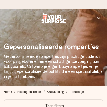
NL
Voor 16:00 besteld, vandaag verzonden
We maken jouw cadeau met zorg en zorgen dat het
razendsnel onderweg is - zodat jij kunt geven op precies
het juiste moment, wanneer het het meeste betekent.
Gepersonaliseerde rompertjes
Gepersonaliseerde rompertjes zijn prachtige cadeaus
voor pasgeborenen en een schattige toevoeging aan
4,8 (gebaseerd op +8.000 reviews)
babyborrels. Ontwerp je eigen babyrompertjes en je
Onze cadeaus worden gewaardeerd. Klanten beoordelen
krijgt gepersonaliseerde outfits die een speciaal plekje
ons met een 4,7 op Google Reviews
in je hart hebben.
Home
Kleding en Textiel
Babykleding
Rompertje
Gratis wenskaartje
Je maakt in een paar stappen iets unieks – met haar naam,
Toon filters