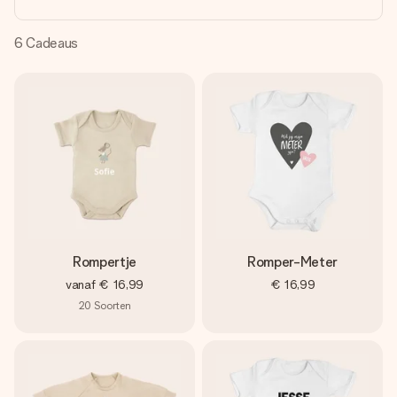
jullie foto of een boodschap die raakt. Zonder gedoe, maar
met alle aandacht voor het moment.
6
Cadeaus
Rompertje
Romper-Meter
vanaf
€ 16,99
€ 16,99
20
Soorten