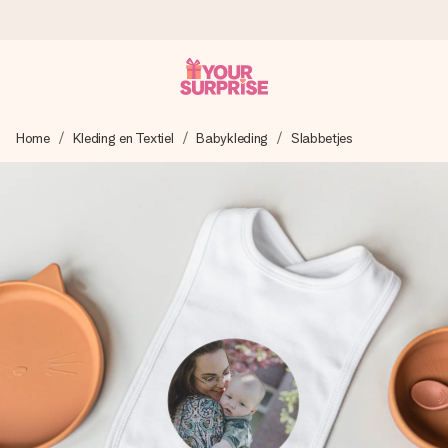
Voor 16:00 besteld, vandaag verzonden
Home
Kleding en Textiel
Babykleding
Slabbetjes
We maken jouw cadeau met zorg en zorgen dat het
razendsnel onderweg is - zodat jij kunt geven op precies
het juiste moment, wanneer het het meeste betekent.
4,8 (gebaseerd op +8.000 reviews)
Onze cadeaus worden gewaardeerd. Klanten beoordelen
ons met een 4,7 op Google Reviews
Gratis wenskaartje
Je maakt in een paar stappen iets unieks – met haar naam,